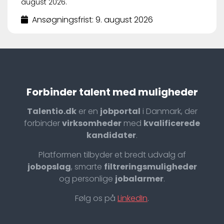
august 2026.
Ansøgningsfrist: 9. august 2026
Forbinder talent med muligheder
Talentio.dk
er en
jobportal
i Danmark, der
forbinder
virksomheder
med
kvalificerede
kandidater
.
Platformen tilbyder et bredt udvalg af
jobopslag
, smarte
filtreringsmuligheder
og personlige
jobalarmer
.
Følg os på
LinkedIn
.