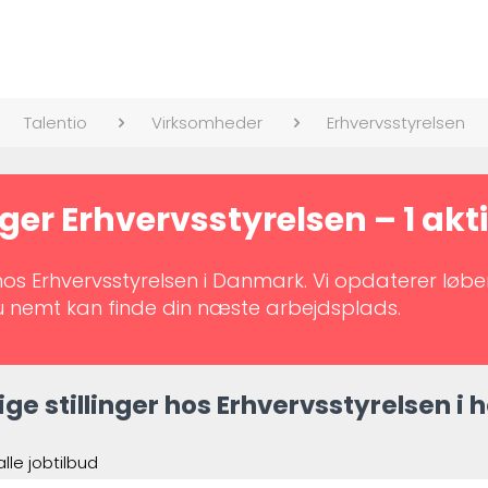
Talentio
Virksomheder
Erhvervsstyrelsen
nger Erhvervsstyrelsen – 1 ak
r hos Erhvervsstyrelsen i Danmark. Vi opdaterer løb
du nemt kan finde din næste arbejdsplads.
ige stillinger hos Erhvervsstyrelsen i 
alle jobtilbud