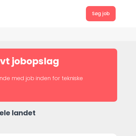
Søg job
tivt jobopslag
ende med job inden for tekniske
hele landet