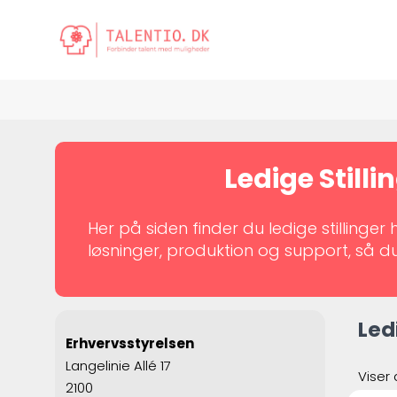
Ledige Stilli
Her på siden finder du ledige stillinge
løsninger, produktion og support, så 
Led
Erhvervsstyrelsen
Langelinie Allé 17
Viser 
2100