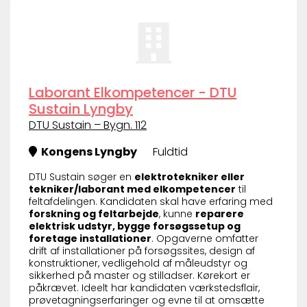
Laborant Elkompetencer - DTU
Sustain Lyngby
DTU Sustain – Bygn. 112
Kongens Lyngby
Fuldtid
DTU Sustain søger en
elektrotekniker eller
tekniker/laborant med elkompetencer
til
feltafdelingen. Kandidaten skal have erfaring med
forskning og feltarbejde
, kunne
reparere
elektrisk udstyr, bygge forsøgssetup og
foretage installationer
. Opgaverne omfatter
drift af installationer på forsøgssites, design af
konstruktioner, vedligehold af måleudstyr og
sikkerhed på master og stilladser. Kørekort er
påkrævet. Ideelt har kandidaten værkstedsflair,
prøvetagningserfaringer og evne til at omsætte