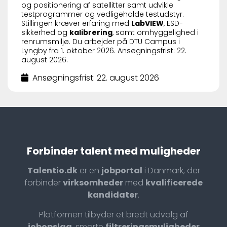
og positionering af satellitter samt udvikle
testprogrammer og vedligeholde testudstyr.
Stillingen kræver erfaring med
LabVIEW
, ESD-
sikkerhed og
kalibrering
, samt omhyggelighed i
renrumsmiljø. Du arbejder på DTU Campus i
Lyngby fra 1. oktober 2026. Ansøgningsfrist: 22.
august 2026.
Ansøgningsfrist: 22. august 2026
Forbinder talent med muligheder
Talentio.dk
er en
jobportal
i Danmark, der
forbinder
virksomheder
med
kvalificerede
kandidater
.
Platformen tilbyder et bredt udvalg af
jobopslag
, smarte
filtreringsmuligheder