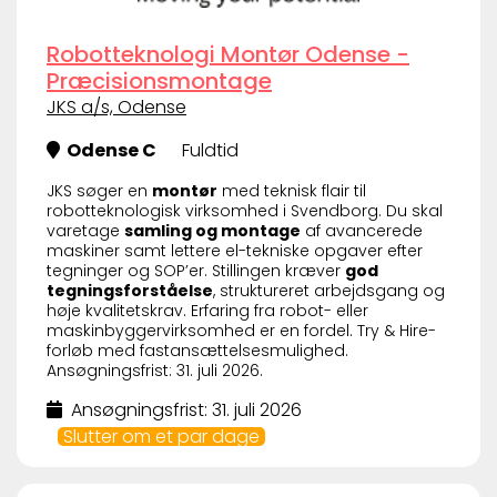
Robotteknologi Montør Odense -
Præcisionsmontage
JKS a/s, Odense
Odense C
Fuldtid
JKS søger en
montør
med teknisk flair til
robotteknologisk virksomhed i Svendborg. Du skal
varetage
samling og montage
af avancerede
maskiner samt lettere el-tekniske opgaver efter
tegninger og SOP’er. Stillingen kræver
god
tegningsforståelse
, struktureret arbejdsgang og
høje kvalitetskrav. Erfaring fra robot- eller
maskinbyggervirksomhed er en fordel. Try & Hire-
forløb med fastansættelsesmulighed.
Ansøgningsfrist: 31. juli 2026.
Ansøgningsfrist: 31. juli 2026
Slutter om et par dage