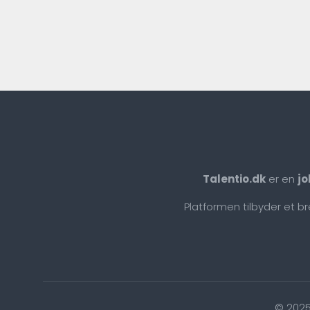
Talentio.dk
er en
jo
Platformen tilbyder et b
© 2025