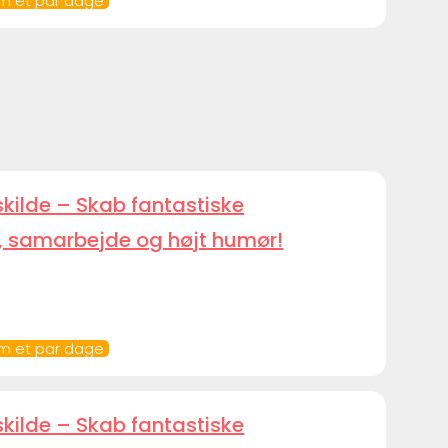
om et par dage
skilde – Skab fantastiske
, samarbejde og højt humør!
om et par dage
skilde – Skab fantastiske