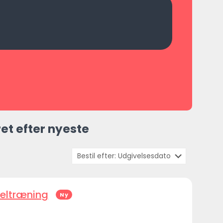
et efter nyeste
keltræning
Ny