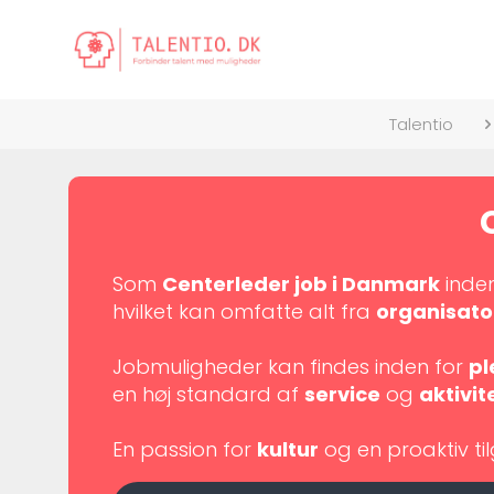
Talentio
Som
Centerleder job i Danmark
inde
hvilket kan omfatte alt fra
organisator
Jobmuligheder kan findes inden for
pl
en høj standard af
service
og
aktivit
En passion for
kultur
og en proaktiv til