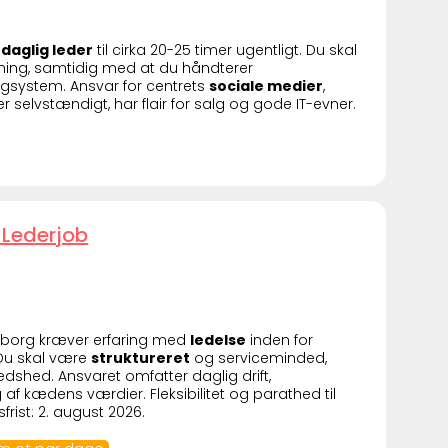
daglig leder
til cirka 20-25 timer ugentligt. Du skal
ing, samtidig med at du håndterer
gsystem. Ansvar for centrets
sociale medier
,
r selvstændigt, har flair for salg og gode IT-evner.
 Lederjob
keborg kræver erfaring med
ledelse
inden for
 Du skal være
struktureret
og serviceminded,
dshed. Ansvaret omfatter daglig drift,
f kædens værdier. Fleksibilitet og parathed til
rist: 2. august 2026.