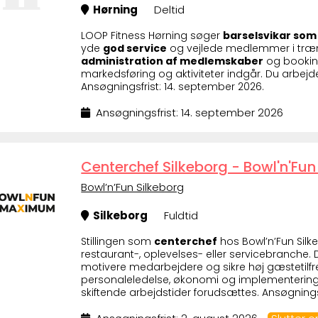
Hørning
Deltid
LOOP Fitness Hørning søger
barselsvikar som 
yde
god service
og vejlede medlemmer i træn
administration af medlemskaber
og bookin
markedsføring og aktiviteter indgår. Du arbejde
Ansøgningsfrist: 14. september 2026.
Ansøgningsfrist: 14. september 2026
Centerchef Silkeborg - Bowl'n'Fun
Bowl’n’Fun Silkeborg
Silkeborg
Fuldtid
Stillingen som
centerchef
hos Bowl’n’Fun Sil
restaurant-, oplevelses- eller servicebranche.
motivere medarbejdere og sikre høj gæstetilfre
personaleledelse, økonomi og implementering a
skiftende arbejdstider forudsættes. Ansøgningsf