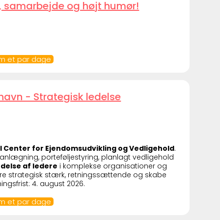
, samarbejde og højt humør!
om et par dage
avn - Strategisk ledelse
l Center for Ejendomsudvikling og Vedligehold
.
lanlægning, porteføljestyring, planlagt vedligehold
edelse af ledere
i komplekse organisationer og
re strategisk stærk, retningssættende og skabe
sfrist: 4. august 2026.
om et par dage