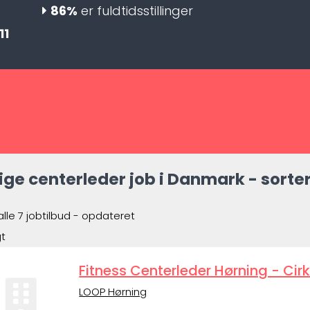
86%
er fuldtidsstillinger
11
ige centerleder job i Danmark - sorter
alle 7 jobtilbud - opdateret
gt
Fitness Centerleder Hørning - Cir
LOOP Hørning