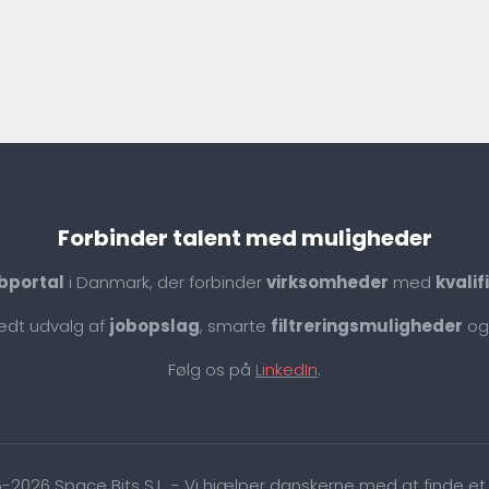
Forbinder talent med muligheder
bportal
i Danmark, der forbinder
virksomheder
med
kvali
redt udvalg af
jobopslag
, smarte
filtreringsmuligheder
og
Følg os på
LinkedIn
.
-2026 Space Bits S.L. - Vi hjælper danskerne med at finde et 