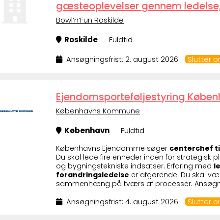
gæsteoplevelser gennem ledelse
Bowl’n’Fun Roskilde
Roskilde
Fuldtid
Ansøgningsfrist: 2. august 2026
Slutter 
Ejendomsporteføljestyring Københ
Københavns Kommune
København
Fuldtid
Københavns Ejendomme søger
centerchef ti
Du skal lede fire enheder inden for strategisk p
og bygningstekniske indsatser. Erfaring med
l
forandringsledelse
er afgørende. Du skal væ
sammenhæng på tværs af processer. Ansøgning
Ansøgningsfrist: 4. august 2026
Slutter 