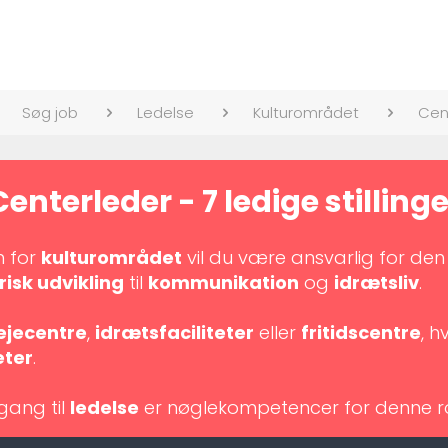
Søg job
Ledelse
Kulturområdet
Cen
Centerleder - 7 ledige stillinge
n for
kulturområdet
vil du være ansvarlig for den
isk udvikling
til
kommunikation
og
idrætsliv
.
ejecentre
,
idrætsfaciliteter
eller
fritidscentre
, h
eter
.
gang til
ledelse
er nøglekompetencer for denne ro