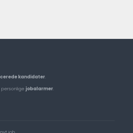
ficerede kandidater
.
 personlige
jobalarmer
.
nyt job