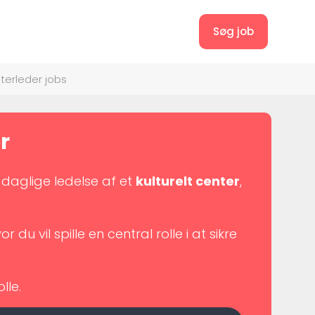
Søg job
terleder jobs
r
 daglige ledelse af et
kulturelt center
,
vor du vil spille en central rolle i at sikre
lle.