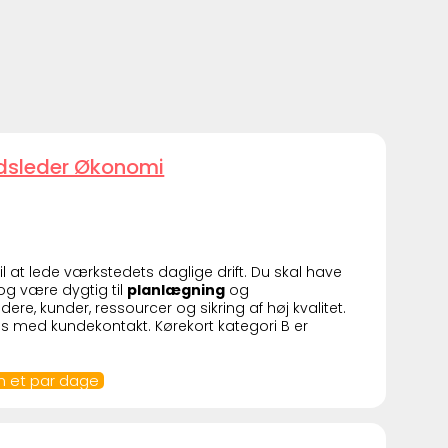
dsleder Økonomi
il at lede værkstedets daglige drift. Du skal have
 og være dygtig til
planlægning
og
re, kunder, ressourcer og sikring af høj kvalitet.
ves med kundekontakt. Kørekort kategori B er
m et par dage