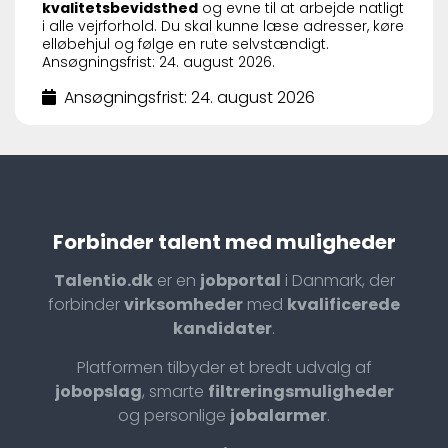
kvalitetsbevidsthed
og evne til at arbejde natligt
i alle vejrforhold. Du skal kunne læse adresser, køre
elløbehjul og følge en rute selvstændigt.
Ansøgningsfrist: 24. august 2026.
Ansøgningsfrist: 24. august 2026
Forbinder talent med muligheder
Talentio.dk
er en
jobportal
i Danmark, der
forbinder
virksomheder
med
kvalificerede
kandidater
.
Platformen tilbyder et bredt udvalg af
jobopslag
, smarte
filtreringsmuligheder
og personlige
jobalarmer
.