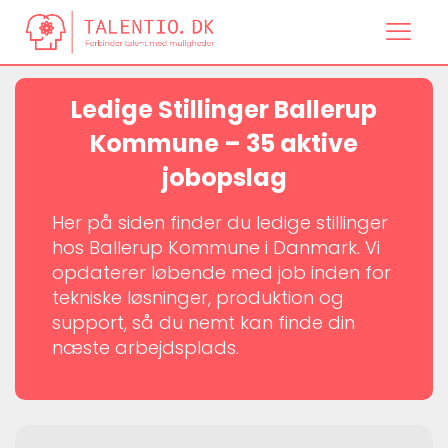
Ledige Stillinger Ballerup
Kommune – 35 aktive
jobopslag
Her på siden finder du ledige stillinger
hos Ballerup Kommune i Danmark. Vi
opdaterer løbende med job inden for
tekniske løsninger, produktion og
support, så du nemt kan finde din
næste arbejdsplads.