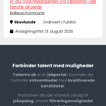
Er du vild med bøger og læsning i de
første skoleår
Ballerup Kommune
Skovlunde
Ordinaert | Fuldtid
Ansøgningsfrist: 13. august 2026
Forbinder talent med muligheder
Talentio.dk
er en
jobportal
i Danmark, der
forbinder
virksomheder
med
kvalificerede
kandidater
.
Platformen tilbyder et bredt udvalg af
jobopslag
, smarte
filtreringsmuligheder