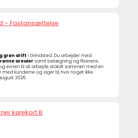
ed - Fastansættelse
g grøn drift
i Grindsted. Du arbejder med
grønne arealer
samt belægning og fliserens.
t og evnen til at arbejde stabilt sammen med en
r med kunderne og siger til, hvis noget ikke
 august 2026.
ner kørekort B