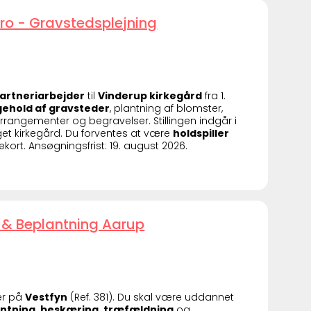
ro - Gravstedsplejning
gartneriarbejder
til
Vinderup kirkegård
fra 1.
igehold af gravsteder
, plantning af blomster,
rangementer og begravelser. Stillingen indgår i
t kirkegård. Du forventes at være
holdspiller
rekort. Ansøgningsfrist: 19. august 2026.
 & Beplantning Aarup
er på
Vestfyn
(Ref. 381). Du skal være uddannet
ntning, beskæring, træfældning
og