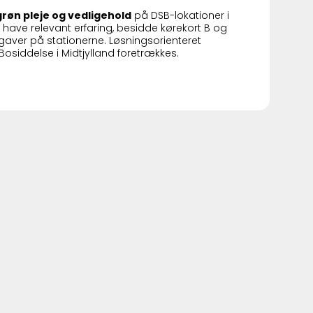
grøn pleje og vedligehold
på DSB-lokationer i
r have relevant erfaring, besidde kørekort B og
ver på stationerne. Løsningsorienteret
e. Bosiddelse i Midtjylland foretrækkes.