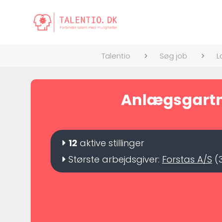
Talentio
Søg job
L
Anlægsgartner
12
aktive stillinger
Største arbejdsgiver:
Forstas A/S
(3