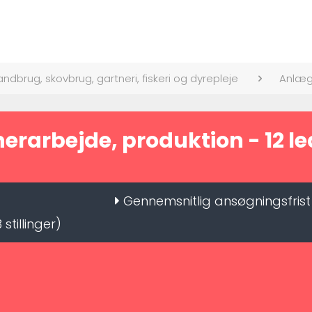
andbrug, skovbrug, gartneri, fiskeri og dyrepleje
Anlægs
arbejde, produktion - 12 led
Gennemsnitlig ansøgningsfris
 stillinger)