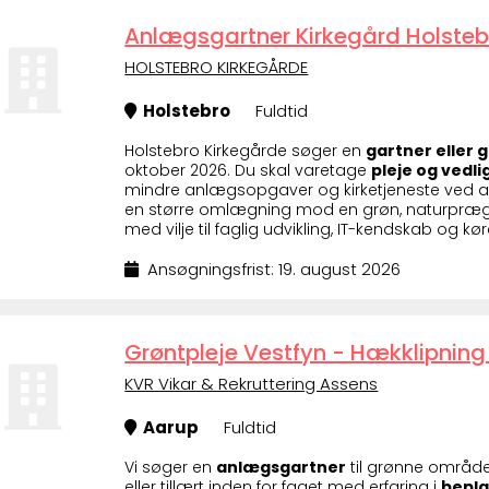
Anlægsgartner Kirkegård Holsteb
HOLSTEBRO KIRKEGÅRDE
Holstebro
Fuldtid
Holstebro Kirkegårde søger en
gartner eller 
oktober 2026. Du skal varetage
pleje og vedl
mindre anlægsopgaver og kirketjeneste ved ar
en større omlægning mod en grøn, naturpræge
med vilje til faglig udvikling, IT-kendskab og kø
Ansøgningsfrist: 19. august 2026
Grøntpleje Vestfyn - Hækklipning
KVR Vikar & Rekruttering Assens
Aarup
Fuldtid
Vi søger en
anlægsgartner
til grønne områd
eller tillært inden for faget med erfaring i
bepla