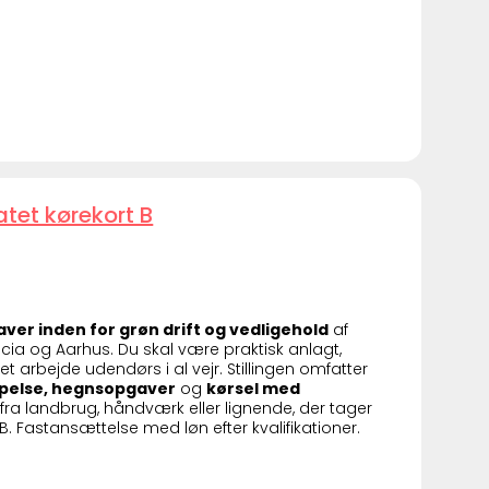
atet kørekort B
aver inden for grøn drift og vedligehold
af
icia og Aarhus. Du skal være praktisk anlagt,
et arbejde udendørs i al vejr. Stillingen omfatter
pelse, hegnsopgaver
og
kørsel med
 fra landbrug, håndværk eller lignende, der tager
. Fastansættelse med løn efter kvalifikationer.