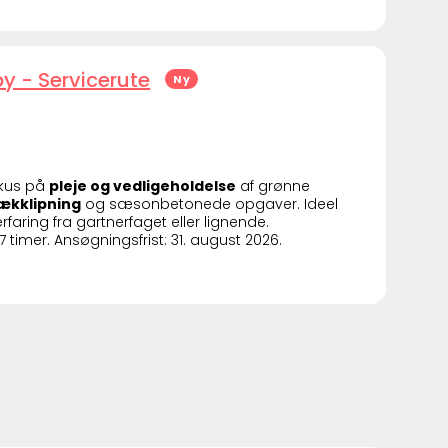
y - Servicerute
Ny
kus på
pleje og vedligeholdelse
af grønne
hækklipning
og sæsonbetonede opgaver. Ideel
rfaring fra gartnerfaget eller lignende.
timer. Ansøgningsfrist: 31. august 2026.