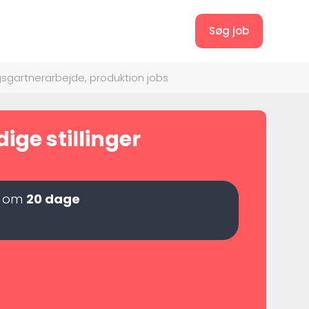
Søg job
gartnerarbejde, produktion jobs
ige stillinger
t om
20 dage