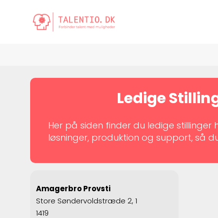
Ledige Stilli
Her på siden finder du ledige stilling
løsninger, produktion og support, så 
Amagerbro Provsti
Store Søndervoldstræde 2, 1
1419