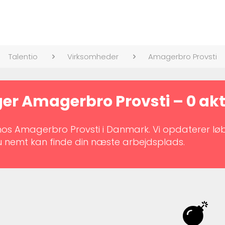
Talentio
Virksomheder
Amagerbro Provsti
nger Amagerbro Provsti – 0 ak
er hos Amagerbro Provsti i Danmark. Vi opdaterer l
du nemt kan finde din næste arbejdsplads.