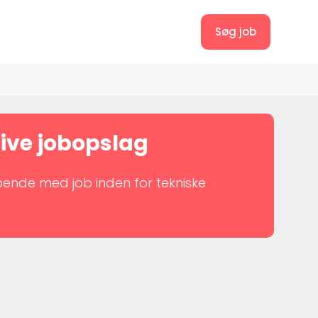
Søg job
tive jobopslag
øbende med job inden for tekniske