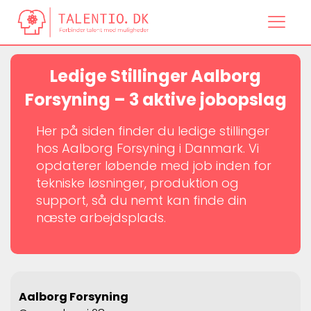
Ledige Stillinger Aalborg
Forsyning – 3 aktive jobopslag
Her på siden finder du ledige stillinger
hos Aalborg Forsyning i Danmark. Vi
opdaterer løbende med job inden for
tekniske løsninger, produktion og
support, så du nemt kan finde din
næste arbejdsplads.
Aalborg Forsyning