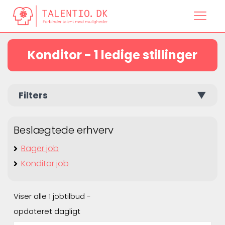
Konditor - 1 ledige stillinger
Filters
▼
Beslægtede erhverv
Bager job
Konditor job
Viser alle 1 jobtilbud -
opdateret dagligt