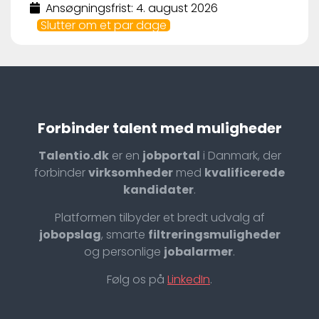
Ansøgningsfrist: 4. august 2026
Slutter om et par dage
Forbinder talent med muligheder
Talentio.dk
er en
jobportal
i Danmark, der
forbinder
virksomheder
med
kvalificerede
kandidater
.
Platformen tilbyder et bredt udvalg af
jobopslag
, smarte
filtreringsmuligheder
og personlige
jobalarmer
.
Følg os på
LinkedIn
.