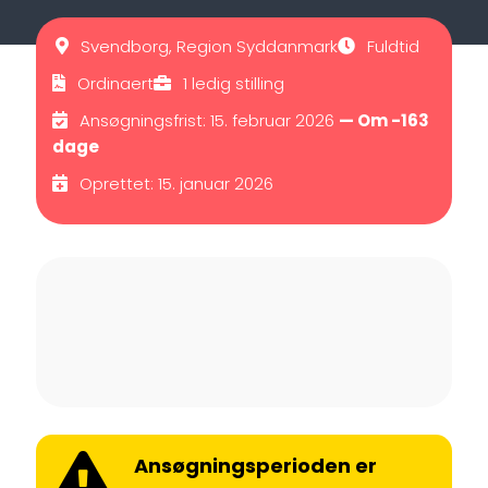
Svendborg, Region Syddanmark
Fuldtid
Ordinaert
1 ledig stilling
Ansøgningsfrist: 15. februar 2026
— Om -163
dage
Oprettet: 15. januar 2026
Ansøgningsperioden er