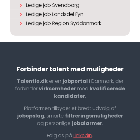
Ledige job Svendborg
Ledige job Landsdel Fyn
Ledige job Region Syddanmark
Forbinder talent med muligheder
Talentio.dk
er en
jobportal
i Danmark, der
forbinder
virksomheder
med
kvalificerede
kandidater
.
Platformen tilbyder et bredt udvalg af
jobopslag
, smarte
filtreringsmuligheder
og personlige
jobalarmer
.
Følg os på
LinkedIn
.