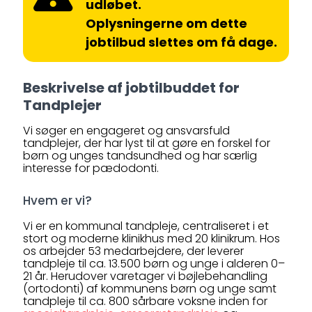
udløbet.
Oplysningerne om dette
jobtilbud slettes om få dage.
Beskrivelse af jobtilbuddet for
Tandplejer
Vi søger en engageret og ansvarsfuld
tandplejer, der har lyst til at gøre en forskel for
børn og unges tandsundhed og har særlig
interesse for pædodonti.
Hvem er vi?
Vi er en kommunal tandpleje, centraliseret i et
stort og moderne klinikhus med 20 klinikrum. Hos
os arbejder 53 medarbejdere, der leverer
tandpleje til ca. 13.500 børn og unge i alderen 0–
21 år. Herudover varetager vi bøjlebehandling
(ortodonti) af kommunens børn og unge samt
tandpleje til ca. 800 sårbare voksne inden for