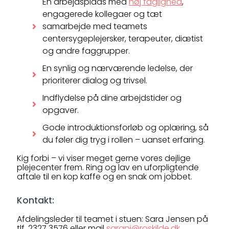
En arbejdsplads med
høj faglighed
,
engagerede kollegaer og tæt
samarbejde med teamets
centersygeplejersker, terapeuter, diætist
og andre faggrupper.
En synlig og nærværende ledelse, der
prioriterer dialog og trivsel.
Indflydelse på dine arbejdstider og
opgaver.
Gode introduktionsforløb og oplæring, så
du føler dig tryg i rollen – uanset erfaring.
Kig forbi – vi viser meget gerne vores dejlige
plejecenter frem. Ring og lav en uforpligtende
aftale til en kop kaffe og en snak om jobbet.
Kontakt:
Afdelingsleder til teamet i stuen: Sara Jensen på
tlf. 2327 3576 eller mail
sarapj@roskilde.dk