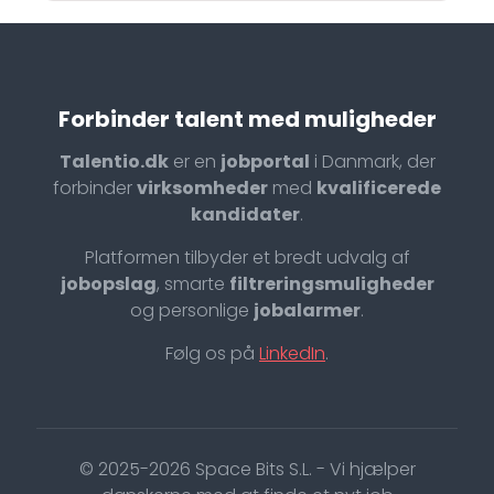
Forbinder talent med muligheder
Talentio.dk
er en
jobportal
i Danmark, der
forbinder
virksomheder
med
kvalificerede
kandidater
.
Platformen tilbyder et bredt udvalg af
jobopslag
, smarte
filtreringsmuligheder
og personlige
jobalarmer
.
Følg os på
LinkedIn
.
© 2025-2026 Space Bits S.L. - Vi hjælper