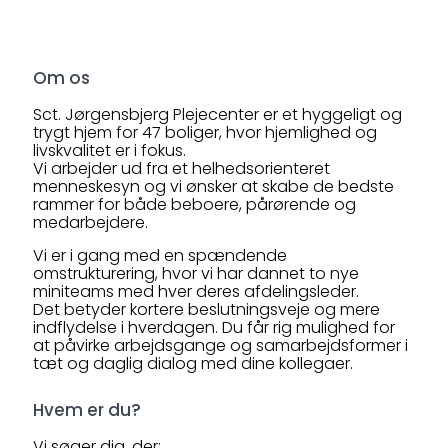
Om os
Sct. Jørgensbjerg Plejecenter er et hyggeligt og
trygt hjem for 47 boliger, hvor hjemlighed og
livskvalitet er i fokus.
Vi arbejder ud fra et helhedsorienteret
menneskesyn og vi ønsker at skabe de bedste
rammer for både beboere, pårørende og
medarbejdere.
Vi er i gang med en spændende
omstrukturering, hvor vi har dannet to nye
miniteams med hver deres afdelingsleder.
Det betyder kortere beslutningsveje og mere
indflydelse i hverdagen. Du får rig mulighed for
at påvirke arbejdsgange og samarbejdsformer i
tæt og daglig dialog med dine kollegaer.
‍Hvem er du?
Vi søger dig, der: