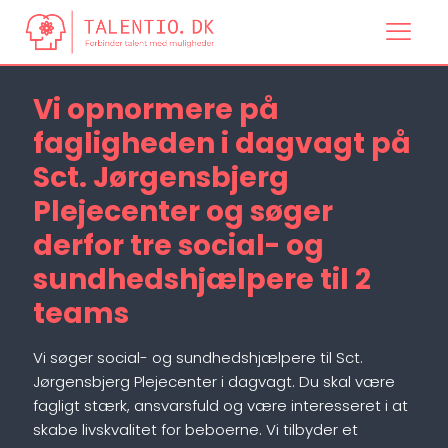
Vi opnormere på
fagligheden i dagvagt på
Sct. Jørgensbjerg
Plejecenter og søger
derfor tre social- og
sundhedshjælpere til 2
teams
Vi søger social- og sundhedshjælpere til Sct.
Jørgensbjerg Plejecenter i dagvagt. Du skal være
fagligt stærk, ansvarsfuld og være interesseret i at
skabe livskvalitet for beboerne. Vi tilbyder et