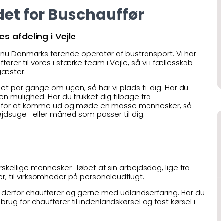
det for Buschauffør
es afdeling i Vejle
 nu Danmarks førende operatør af bustransport. Vi har
ører til vores i stærke team i Vejle, så vi i fællesskab
æster.
” et par gange om ugen, så har vi plads til dig. Har du
n mulighed. Har du trukket dig tilbage fra
dig for at komme ud og møde en masse mennesker, så
dsuge- eller måned som passer til dig.
llige mennesker i løbet af sin arbejdsdag, lige fra
ver, til virksomheder på personaleudflugt.
 derfor chauffører og gerne med udlandserfaring. Har du
brug for chauffører til indenlandskørsel og fast kørsel i