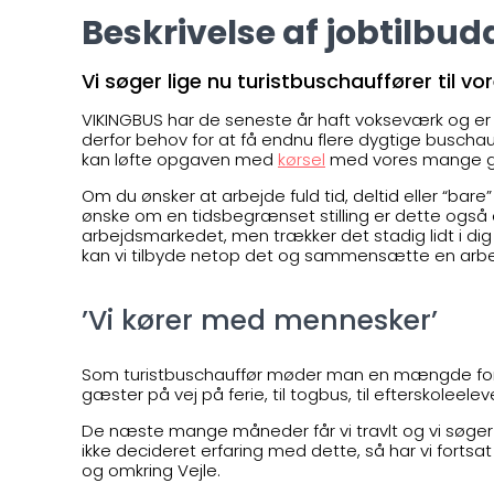
Beskrivelse af jobtilbud
Vi søger lige nu turistbuschauffører til vor
VIKINGBUS har de seneste år haft vokseværk og er
derfor behov for at få endnu flere dygtige buschauff
kan løfte opgaven med
kørsel
med vores mange g
Om du ønsker at arbejde fuld tid, deltid eller “bare
ønske om en tidsbegrænset stilling er dette også e
arbejdsmarkedet, men trækker det stadig lidt i 
kan vi tilbyde netop det og sammensætte en arbej
’Vi kører med mennesker’
Som turistbuschauffør møder man en mængde forske
gæster på vej på ferie, til togbus, til efterskoleele
De næste mange måneder får vi travlt og vi søger
ikke decideret erfaring med dette, så har vi fortsat 
og omkring Vejle.