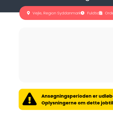
Vejle, Region Syddanmark
Fuldtid
Ordi
Ansøgningsperioden er udløb
Oplysningerne om dette jobti