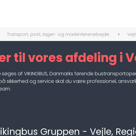
Transport, post, lager- og maskinførerarbejde
Vej
 til vores afdeling i V
e
søges af VIKINGBUS, Danmarks førende bustransportoperat
sikkerhed og service skal du være professionel, ansvarlig
team.
 Vikingbus Gruppen - Vejle, R