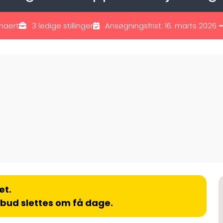
naert
3 ledige stillinger
Ansøgningsfrist: 16. marts 2026
et.
lbud slettes om få dage.