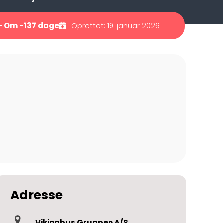
— Om -137 dage
Oprettet: 19. januar 2026
Adresse
Vikingbus Gruppen A/S