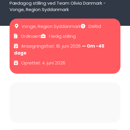
Pædagog stilling ved Team Olivia Danmark -
Vonge, Region Syddanmark
Vonge, Region Syddanmark
Deltid
Ordinaert
1 ledig stilling
Ansøgningsfrist: 18. juni 2026
— Om -45
dage
Oprettet: 4. juni 2026