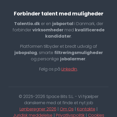
Forbinder talent med muligheder
Talentio.dk
er en
jobportal
i Danmark, der
forbinder
virksomheder
med
kvalificerede
kandidater
.
Platformen tilbyder et bredt udvalg af
jobopslag
, smarte
filtreringsmuligheder
og personlige
jobalarmer
.
Følg os på
LinkedIn
.
© 2025-2026 Space Bits S.L. - Vi hjælper
danskerne med at finde et nyt job
Lønberegner 2026
|
Om Os
|
Kontakte
|
Juridisk meddelelse
|
Privatlivspolitik
|
Cookies