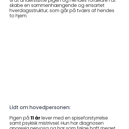
til at understøtte pigen og hendes forældre i at
skabe en sammenhængende og ensartet
hverdagsstruktur, som går på tværs af hendes
to hjem.
Lidt om hovedpersonen:
Pigen på
11 år
lever med en spiseforstyrrelse
samt psykisk mistrivsel. Hun har diagnosen
anorexia nervosa og har som følge haft meget