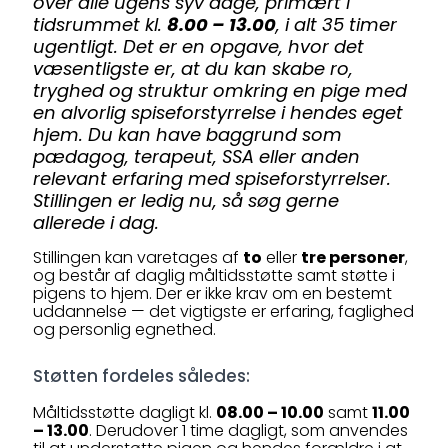
over alle ugens syv dage, primært i
tidsrummet kl.
8.00 – 13.00
, i alt 35 timer
ugentligt. Det er en opgave, hvor det
væsentligste er, at du kan skabe ro,
tryghed og struktur omkring en pige med
en alvorlig spiseforstyrrelse i hendes eget
hjem. Du kan have baggrund som
pædagog, terapeut, SSA eller anden
relevant erfaring med spiseforstyrrelser.
Stillingen er ledig nu, så søg gerne
allerede i dag.
Stillingen kan varetages af
to
eller
tre personer
,
og består af daglig måltidsstøtte samt støtte i
pigens to hjem. Der er ikke krav om en bestemt
uddannelse — det vigtigste er erfaring, faglighed
og personlig egnethed.
Støtten fordeles således:
Måltidsstøtte dagligt kl.
08.00 – 10.00
samt
11.00
– 13.00
. Derudover 1 time dagligt, som anvendes