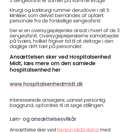
3 sengeafsnit er samlet på samme etage.
Kirurgi og karkirurgi rummer derudover i alt 5
klinikker, som delvist bemandes af oplært
personale fra de forskellige sengeafsnit.
Der er en oversygeplejerske ansat i hvert af de 3
sengeafsnit. Oversygeplejerskerne samarbejder
på tværs, hvilket frigiver tid til at deltage i den
daglige drift tæt på personalet.
Ansættelsen sker ved Hospitalsenhed
Midt, læs mere om den samlede
hospitalsenhed her
www.hospitalsenhedmidt.dk
Interesserede ansøgere, uanset personlig
baggrund, opfordres til at søge stillingen.
Løn- og ansættelsesvilkår
Ansættelse sker ved
Region Midtjylland
med