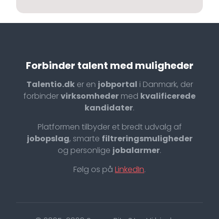
Forbinder talent med muligheder
Talentio.dk
er en
jobportal
i Danmark, der
forbinder
virksomheder
med
kvalificerede
kandidater
.
Platformen tilbyder et bredt udvalg af
jobopslag
, smarte
filtreringsmuligheder
og personlige
jobalarmer
.
Følg os på
LinkedIn
.