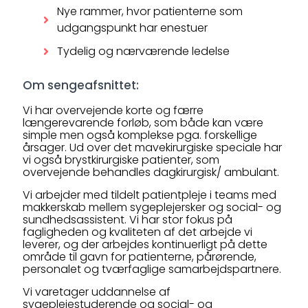
Nye rammer, hvor patienterne som
udgangspunkt har enestuer
Tydelig og nærværende ledelse
Om sengeafsnittet:
Vi har overvejende korte og færre
længerevarende forløb, som både kan være
simple men også komplekse pga. forskellige
årsager. Ud over det mavekirurgiske speciale har
vi også brystkirurgiske patienter, som
overvejende behandles dagkirurgisk/ ambulant.
Vi arbejder med tildelt patientpleje i teams med
makkerskab mellem sygeplejersker og social- og
sundhedsassistent. Vi har stor fokus på
fagligheden og kvaliteten af det arbejde vi
leverer, og der arbejdes kontinuerligt på dette
område til gavn for patienterne, pårørende,
personalet og tværfaglige samarbejdspartnere.
Vi varetager uddannelse af
sygeplejestuderende og social- og