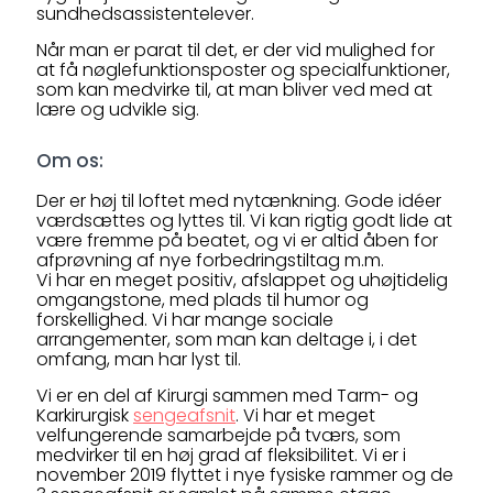
sundhedsassistentelever.
Når man er parat til det, er der vid mulighed for
at få nøglefunktionsposter og specialfunktioner,
som kan medvirke til, at man bliver ved med at
lære og udvikle sig.
Om os:
Der er høj til loftet med nytænkning. Gode idéer
værdsættes og lyttes til. Vi kan rigtig godt lide at
være fremme på beatet, og vi er altid åben for
afprøvning af nye forbedringstiltag m.m.
Vi har en meget positiv, afslappet og uhøjtidelig
omgangstone, med plads til humor og
forskellighed. Vi har mange sociale
arrangementer, som man kan deltage i, i det
omfang, man har lyst til.
Vi er en del af Kirurgi sammen med Tarm- og
Karkirurgisk
sengeafsnit
. Vi har et meget
velfungerende samarbejde på tværs, som
medvirker til en høj grad af fleksibilitet. Vi er i
november 2019 flyttet i nye fysiske rammer og de