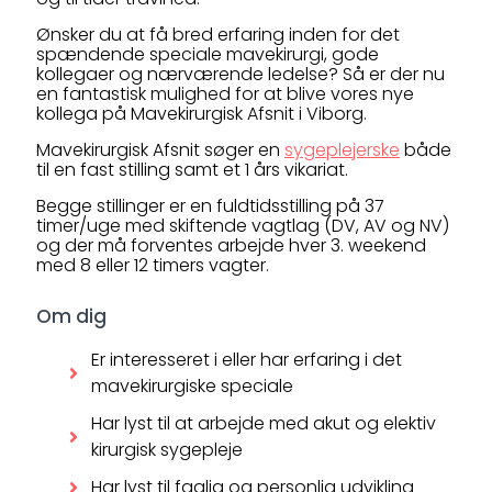
Ønsker du at få bred erfaring inden for det
spændende speciale mavekirurgi, gode
kollegaer og nærværende ledelse? Så er der nu
en fantastisk mulighed for at blive vores nye
kollega på Mavekirurgisk Afsnit i Viborg.
Mavekirurgisk Afsnit søger en
sygeplejerske
både
til en fast stilling samt et 1 års vikariat.
Begge stillinger er en fuldtidsstilling på 37
timer/uge med skiftende vagtlag (DV, AV og NV)
og der må forventes arbejde hver 3. weekend
med 8 eller 12 timers vagter.
Om dig
Er interesseret i eller har erfaring i det
mavekirurgiske speciale
Har lyst til at arbejde med akut og elektiv
kirurgisk sygepleje
Har lyst til faglig og personlig udvikling