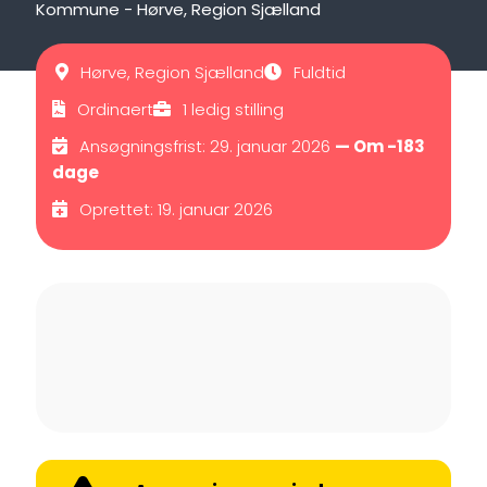
Kommune - Hørve, Region Sjælland
Hørve, Region Sjælland
Fuldtid
Ordinaert
1 ledig stilling
Ansøgningsfrist: 29. januar 2026
— Om -183
dage
Oprettet: 19. januar 2026