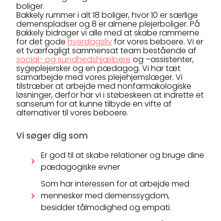
boliger.
Bakkely rummer i alt 18 boliger, hvor 10 er særlige
demenspladser og 8 er almene plejerboliger. På
Bakkely bidrager vi alle med at skabe rammerne
for det gode
hverdagsliv
for vores beboere. Vi er
et tværfagligt sammensat team bestående af
social- og sundhedshjælpere
og –assistenter,
sygeplejersker og en pædagog. Vi har tæt
samarbejde med vores plejehjemslæger. Vi
tilstræber at arbejde med nonfarmakologiske
løsninger, derfor har vi i støbeskeen at indrette et
sanserum for at kunne tilbyde en vifte af
alternativer til vores beboere.
Vi søger dig som
Er god til at skabe relationer og bruge dine
pædagogiske evner
Som har interessen for at arbejde med
mennesker med demenssygdom,
besidder tålmodighed og empati.