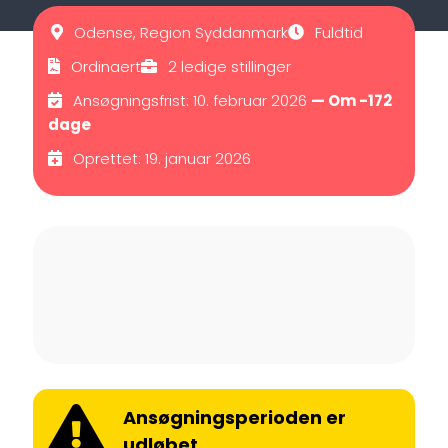
Odense, Region Syddanmark
Fuldtid
Ordinaert
2 ledige stillinger
Ansøgningsfrist: 10. februar 2026
— Om -172
dage
Oprettet: 19. januar 2026
Ansøgningsperioden er
udløbet.