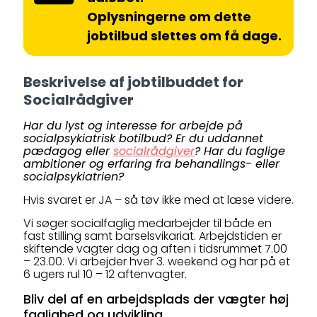
Oplysningerne om dette
jobtilbud slettes om få dage.
Beskrivelse af jobtilbuddet for
Socialrådgiver
Har du lyst og interesse for arbejde på
socialpsykiatrisk botilbud? Er du uddannet
pædagog eller
socialrådgiver
? Har du faglige
ambitioner og erfaring fra behandlings- eller
socialpsykiatrien?
Hvis svaret er JA – så tøv ikke med at læse videre.
Vi søger socialfaglig medarbejder til både en
fast stilling samt barselsvikariat. Arbejdstiden er
skiftende vagter dag og aften i tidsrummet 7.00
– 23.00. Vi arbejder hver 3. weekend og har på et
6 ugers rul 10 – 12 aftenvagter.
Bliv del af en arbejdsplads der vægter høj
faglighed og udvikling