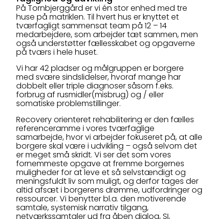
På Tornbjerggård er vi én stor enhed med tre
huse på matriklen. Til hvert hus er knyttet et
tværfagligt sammensat team på 12 – 14
medarbejdere, som arbejder tæt sammen, men
også understøtter fællesskabet og opgaverne
på tværs i hele huset.
Vi har 42 pladser og målgruppen er borgere
med svære sindslidelser, hvoraf mange har
dobbelt eller triple diagnoser såsom f.eks.
forbrug af rusmidler(misbrug) og / eller
somatiske problemstillinger.
Recovery orienteret rehabilitering er den fælles
referenceramme i vores tværfaglige
samarbejde, hvor vi arbejder fokuseret på, at alle
borgere skal være i udvikling – også selvom det
er meget små skridt. Vi ser det som vores
fornemmeste opgave at fremme borgernes
muligheder for at leve et så selvstændigt og
meningsfuldt liv som muligt, og derfor tages der
altid afsæt i borgerens drømme, udfordringer og
ressourcer. Vi benytter bl.a. den motiverende
samtale, systemisk narrativ tilgang,
netværkssamtaler ud fra åben dialog, SI,