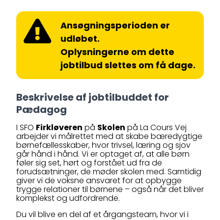
Ansøgningsperioden er
udløbet.
Oplysningerne om dette
jobtilbud slettes om få dage.
Beskrivelse af jobtilbuddet for
Pædagog
I SFO
Firkløveren
på
Skolen
på La Cours Vej
arbejder vi målrettet med at skabe bæredygtige
børnefællesskaber, hvor trivsel, læring og sjov
går hånd i hånd. Vi er optaget af, at alle børn
føler sig set, hørt og forstået ud fra de
forudsætninger, de møder skolen med. Samtidig
giver vi de voksne ansvaret for at opbygge
trygge relationer til børnene – også når det bliver
komplekst og udfordrende.
Du vil blive en del af et årgangsteam, hvor vi i