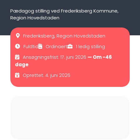
Pædagog stilling ved Frederiksberg Kommune,
Region Hovedstaden
Frederiksberg, Region Hovedstaden
Fuldtid
Ordinaert
1 ledig stilling
Ansøgningsfrist: 17. juni 2026
— Om -46
dage
Oprettet: 4. juni 2026