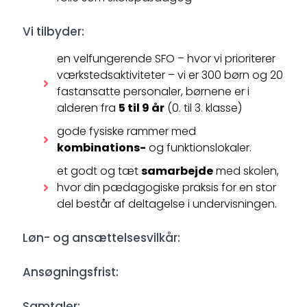
Vi tilbyder:
en velfungerende SFO – hvor vi prioriterer
værkstedsaktiviteter – vi er 300 børn og 20
fastansatte personaler, børnene er i
alderen fra
5 til 9 år
(0. til 3. klasse)
gode fysiske rammer med
kombinations-
og funktionslokaler.
et godt og tæt
samarbejde
med skolen,
hvor din pædagogiske praksis for en stor
del består af deltagelse i undervisningen.
Løn- og ansættelsesvilkår:
Ansøgningsfrist:
Samtaler: