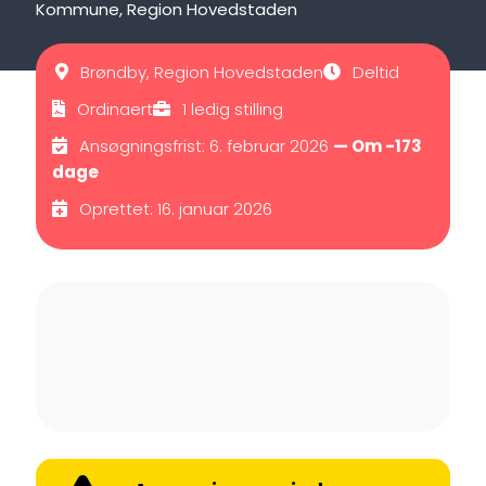
Kommune, Region Hovedstaden
Brøndby, Region Hovedstaden
Deltid
Ordinaert
1 ledig stilling
Ansøgningsfrist: 6. februar 2026
— Om -173
dage
Oprettet: 16. januar 2026