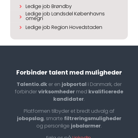
Ledige job Brøndby
Ledige job Landsdel Københavns
omegn
Ledige job Region Hovedstaden
Forbinder talent med muligheder
Talentio.dk
er en
jobportal
i Danmark, der
forbinder
virksomheder
med
kvalificerede
kandidater
.
Platformen tilbyder et bredt udvalg af
jobopslag
, smarte
filtreringsmuligheder
og personlige
jobalarmer
.
Følg os på
LinkedIn
.