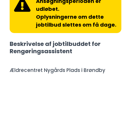
Ansøgningsperioden er
udløbet.
Oplysningerne om dette
jobtilbud slettes om få dage.
Beskrivelse af jobtilbuddet for
Rengøringsassistent
Ældrecentret Nygårds Plads i Brøndby