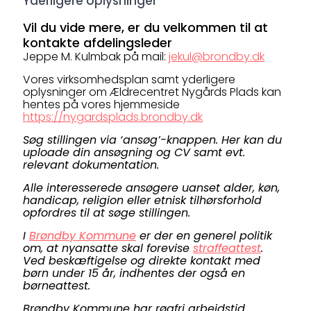
Yderligere oplysninger
Vil du vide mere, er du velkommen til at
kontakte afdelingsleder
Jeppe M. Kulmbak på mail:
jekul@brondby.dk
Vores virksomhedsplan samt yderligere
oplysninger om Ældrecentret Nygårds Plads kan
hentes på vores hjemmeside
https://nygardsplads.brondby.dk
Søg stillingen via ‘ansøg’-knappen. Her kan du
uploade din ansøgning og CV samt evt.
relevant dokumentation.
Alle interesserede ansøgere uanset alder, køn,
handicap, religion eller etnisk tilhørsforhold
opfordres til at søge stillingen.
I
Brøndby Kommune
er der en generel politik
om, at nyansatte skal forevise
straffeattest
.
Ved beskæftigelse og direkte kontakt med
børn under 15 år, indhentes der også en
børneattest.
Brøndby Kommune har røgfri arbejdstid.