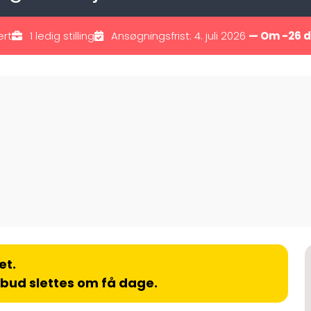
ert
1 ledig stilling
Ansøgningsfrist: 4. juli 2026
— Om -26 
et.
lbud slettes om få dage.