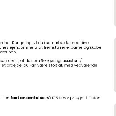
rdnet Rengøring, vil du i samarbejde med dine
unes ejendomme til at fremstå rene, pæne og skabe
ommunen.
urcer til, at du som Rengøringsassistent/
e et arbejde, du kan være stolt af, med vedvarende
til en
fast ansættelse
på 17,5 timer pr. uge til Osted