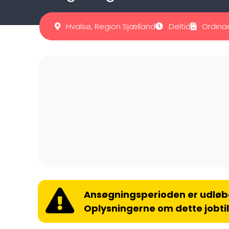
Hvalsø, Region Sjælland
Deltid
Ordina
Ansøgningsperioden er udløb
Oplysningerne om dette jobti