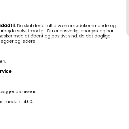
udadtil
. Du skal derfor altid være imødekommende og
rbejde selvstændigt. Du er ansvarlig, energisk og har
nesker med et åbent og positivt sind, da det daglige
legaer og ledere.
en.
rvice
.
ndlæggende niveau.
n møde kl. 4.00.