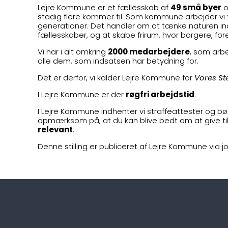
Lejre Kommune er et fællesskab af
49 små byer
o
stadig flere kommer til. Som kommune arbejder vi f
generationer. Det handler om at tænke naturen ind i
fællesskaber, og at skabe frirum, hvor borgere, fo
Vi har i alt omkring
2000 medarbejdere
, som arb
alle dem, som indsatsen har betydning for.
Det er derfor, vi kalder Lejre Kommune for
Vores St
I Lejre Kommune er der
røgfri arbejdstid
.
I Lejre Kommune indhenter vi straffeattester og bør
opmærksom på, at du kan blive bedt om at give tillad
relevant
.
Denne stilling er publiceret af Lejre Kommune via j