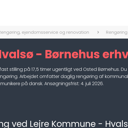
Rengøring, ejendomsservice og renovation
Rengøring
Hvalsø - Børnehus erh
l fast stilling på 17,5 timer ugentligt ved Osted Børnehus. D
ngøring. Arbejdet omfatter daglig rengøring af kommunale 
nikere på dansk. Ansøgningsfrist: 4. juli 2026.
ling ved Lejre Kommune - Hvals