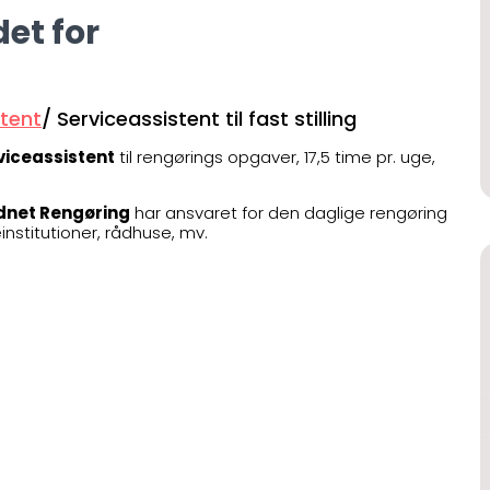
det for
tent
/ Serviceassistent til fast stilling
viceassistent
til rengørings opgaver, 17,5 time pr. uge,
net Rengøring
har ansvaret for den daglige rengøring
nstitutioner, rådhuse, mv.