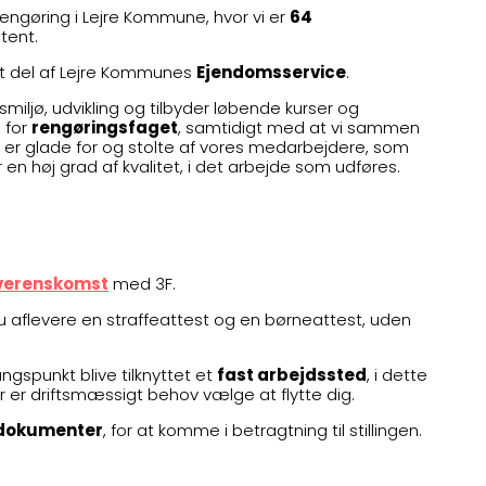
ngøring i Lejre Kommune, hvor vi er
64
stent.
t del af Lejre Kommunes
Ejendomsservice
.
smiljø, udvikling og tilbyder løbende kurser og
 for
rengøringsfaget
, samtidigt med at vi sammen
Vi er glade for og stolte af vores medarbejdere, som
r en høj grad af kvalitet, i det arbejde som udføres.
verenskomst
med 3F.
u aflevere en straffeattest og en børneattest, uden
gspunkt blive tilknyttet et
fast arbejdssted
, i dette
r er driftsmæssigt behov vælge at flytte dig.
dokumenter
, for at komme i betragtning til stillingen.