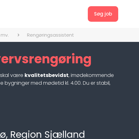
Søg job
 mv.
Rengøringsassistent
vervsrengøring
u skal være
kvalitetsbevidst
, imødekommende
bygninger med mødetid kl. 4.00. Du er stabil,
ø, Region Sjælland