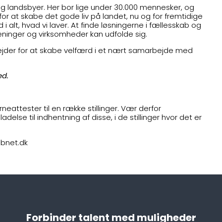
g landsbyer. Her bor lige under 30.000 mennesker, og
or at skabe det gode liv på landet, nu og for fremtidige
 alt, hvad vi laver. At finde løsningerne i fællesskab og
reninger og virksomheder kan udfolde sig.
ejder for at skabe velfærd i et nært samarbejde med
ed.
neattester til en række stillinger. Vær derfor
else til indhentning af disse, i de stillinger hvor det er
obnet.dk
Forbinder talent med muligheder