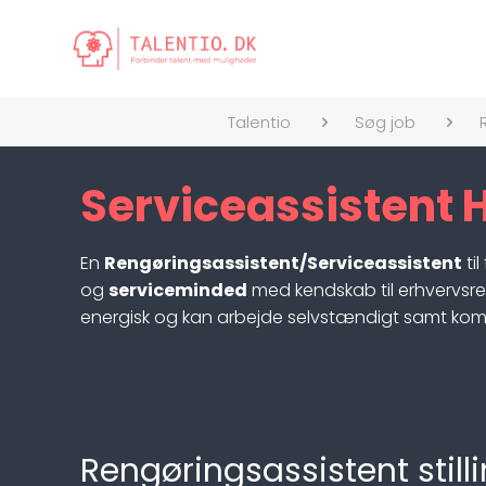
Talentio
Søg job
Serviceassistent 
En
Rengøringsassistent/Serviceassistent
ti
og
serviceminded
med kendskab til erhvervsre
energisk og kan arbejde selvstændigt samt kommu
Rengøringsassistent stil