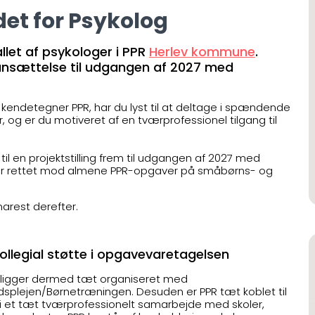
det for Psykolog
llet af psykologer i PPR
Herlev kommune
.
ktansættelse til udgangen af 2027 med
kendetegner PPR, har du lyst til at deltage i spændende
, og er du motiveret af en tværprofessionel tilgang til
til en projektstilling frem til udgangen af 2027 med
aver rettet mod almene PPR-opgaver på småbørns- og
snarest derefter.
kollegial støtte i opgavevaretagelsen
g ligger dermed tæt organiseret med
plejen/Børnetræningen. Desuden er PPR tæt koblet til
 i et tæt tværprofessionelt samarbejde med skoler,