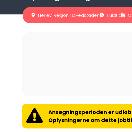
Herlev, Region Hovedstaden
Fuldtid
O
Ansøgningsperioden er udløb
Oplysningerne om dette jobti