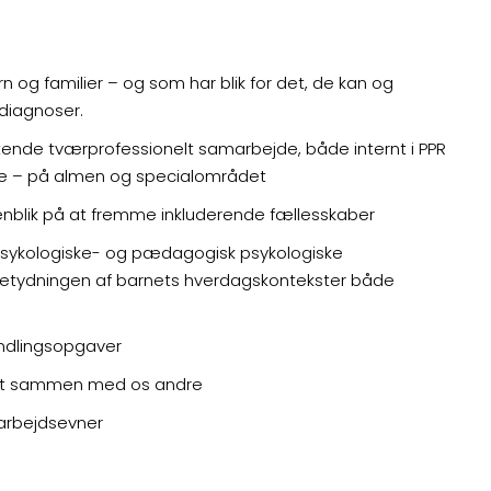
 og familier – og som har blik for det, de kan og
diagnoser.
igtende tværprofessionelt samarbejde, både internt i PPR
re – på almen og specialområdet
enblik på at fremme inkluderende fællesskaber
epsykologiske- og pædagogisk psykologiske
 betydningen af barnets hverdagskontekster både
handlingsopgaver
ære nyt sammen med os andre
marbejdsevner