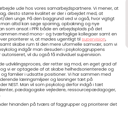
arbejde ude hos vores samarbejdspartnere. Vi mener, at
, desto større kvalitet er der i arbejdet med, at
t/den unge. På den baggrund ved vi også, hvor vigtigt
or man altid kan søge sparring, opbakning og nye
man som ansat i PPR både en arbejdsplads på det
r sammen med mono- og tværfaglige kollegaer samt en
r prioriterer vi, at mødes ugentligt til
supervision
,
samt skabe rum til den mere uformelle samvær, som vi
m psykolog indgår man desuden i psykologgruppens
autoriseret, vil du også få individuel supervision.
e udviklingsproces, der retter sig mod, en øget grad af
 og vi er optagede af at skabe helhedsorienterede og
g familier i udsatte positioner. Vi har sammen med
kluderende læringsmiljøer og løsninger tæt på
der NEST. Man vil som psykolog derfor indgå i tæt
lenter, pædagogiske vejledere, ressourcepædagoger,
.
kender hinanden på tværs af faggrupper og prioriterer det