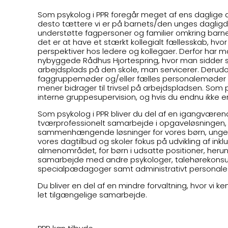
Som psykolog i PPR foregår meget af ens daglige 
desto tættere vi er på barnets/den unges dagligdag
understøtte fagpersoner og familier omkring barne
det er at have et stærkt kollegialt fællesskab, hv
perspektiver hos ledere og kollegaer. Derfor har 
nybyggede Rådhus Hjortespring, hvor man sidde
arbejdsplads på den skole, man servicerer. Derudove
faggruppemøder og/eller fælles personalemøder 
mener bidrager til trivsel på arbejdspladsen. So
interne gruppesupervision, og hvis du endnu ikke er 
Som psykolog i PPR bliver du del af en igangværend
tværprofessionelt samarbejde i opgaveløsningen,
sammenhængende løsninger for vores børn, unge o
vores dagtilbud og skoler fokus på udvikling af in
almenområdet, for børn i udsatte positioner, herun
samarbejde med andre psykologer, talehørekonsu
specialpædagoger samt administrativt personale
Du bliver en del af en mindre forvaltning, hvor vi 
let tilgængelige samarbejde.