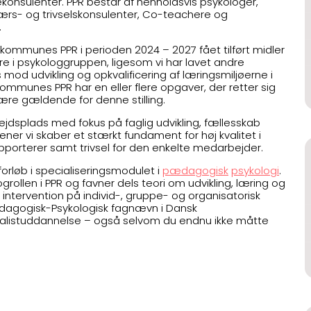
ekonsulenter. PPR består af henholdsvis psykologer,
ærs- og trivselskonsulenter, Co-teachere og
.
v kommunes PPR i perioden 2024 – 2027 fået tilført midler
re i psykologgruppen, ligesom vi har lavet andre
s mod udvikling og opkvalificering af læringsmiljøerne i
 kommunes PPR har en eller flere opgaver, der retter sig
ære gældende for denne stilling.
rbejdsplads med fokus på faglig udvikling, fællesskab
ner vi skaber et stærkt fundament for høj kvalitet i
porterer samt trivsel for den enkelte medarbejder.
orløb i specialiseringsmodulet i
pædagogisk
psykologi
.
rollen i PPR og favner dels teori om udvikling, læring og
intervention på individ-, gruppe- og organisatorisk
ædagogisk-Psykologisk fagnævn i Dansk
ecialistuddannelse – også selvom du endnu ikke måtte