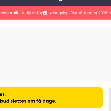
rdinaert
1 ledig stilling
Ansøgningsfrist: 16. februar 2026
—
et.
lbud slettes om få dage.