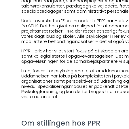
dagtilbud, rådgivere, sundhedsplejersker og famili
talehørekonsulenter, pædagogiske vejledere, frav
specialpædagoger samt administrativt personale
Under overskriften ”Flere hænder til PPR” har Herle
fra STUK. Det har givet os mulighed for at opnorme
projektansættelser i PPR, der retter et særligt foku
vores dagtilbud og skoler. Alle psykologer i Herlev
mod lettere behandlingsindsatser – det vil også v
I PPR Herlev har vi et stort fokus på at skabe en a
samt kollegial støtte i opgavevaretagelsen. Det me
opgaveløsningen for de samarbejdspartnere vi sup
I maj forsætter psykologerne et efteruddannelsesf
Uddannelsen har fokus på kompleksiteten i psykolog
organisationer samt perspektiver på udredning og 
niveau. Specialiseringsmodulet er godkendt af P
Psykologforening, og kan derfor bruges til din sp
være autoriseret.
Om stillingen hos PPR