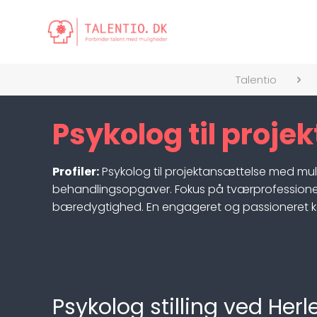
Talentio
Psykolog til proje
Profiler:
Psykolog til projektansættelse med m
behandlingsopgaver. Fokus på tværprofessionelt s
bæredygtighed. En engageret og passioneret kandi
Psykolog stilling ved H