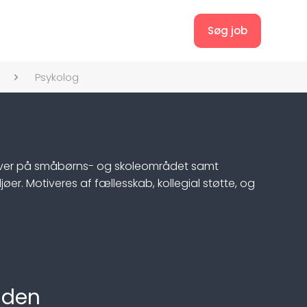
Søg job
Psykolog
aver på småbørns- og skoleområdet samt
r. Motiveres af fællesskab, kollegial støtte, og
aden