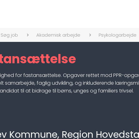
Søg job
Akademisk arbejde
Psykologarbejde
ktansættelse
ulighed for fastansættelse. Opgaver rettet mod PPR-opg
amarbejde, faglig udvikling, og inkluderende læringsmiljøe
dat til at bidrage til børns, unges og familiers trivsel.
erlev Kommune, Region Hovedst