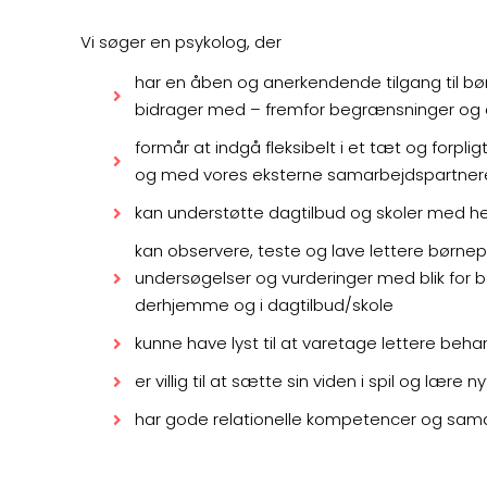
Vi søger en psykolog, der
har en åben og anerkendende tilgang til børn
bidrager med – fremfor begrænsninger og 
formår at indgå fleksibelt i et tæt og forpl
og med vores eksterne samarbejdspartne
kan understøtte dagtilbud og skoler med h
kan observere, teste og lave lettere børn
undersøgelser og vurderinger med blik for
derhjemme og i dagtilbud/skole
kunne have lyst til at varetage lettere be
er villig til at sætte sin viden i spil og l
har gode relationelle kompetencer og sa