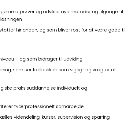
i gerne afprøver og udvikler nye metoder og tilgange til
eløsningen
tøtter hinanden, og som bliver rost for at være gode til
iveau – og som bidrager til udvikling
edning, som ser fællesskab som vigtigt og vægter et
ogiske praksisuddannelse individuelt og
oriterer tværprofessionelt samarbejde
lles videndeling, kurser, supervision og sparring