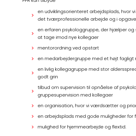
PPR kan tilbyde
en udviklingsorienteret arbejdsplads, hvor v
det tværprofessionelle arbejde og i opgav
en erfaren psykologgruppe, der hjælper og s
at tage imod nye kollegaer
mentorordning ved opstart
en medarbejdergruppe med et højt fagligt n
en livlig kollegagruppe med stor aldersspr
godt grin
tilbud om supervision til opnåelse af psykol
gruppesupervision med kollegaer
en organisation, hvor vi værdsætter og pri
en arbejdsplads med gode muligheder for fæ
mulighed for hjemmearbejde og flextid.