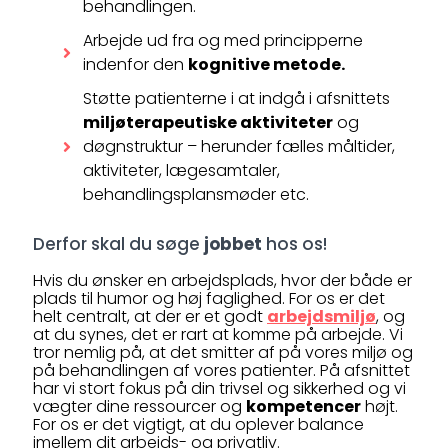
behandlingen.
Arbejde ud fra og med principperne
indenfor den
kognitive metode.
Støtte patienterne i at indgå i afsnittets
miljøterapeutiske aktiviteter
og
døgnstruktur – herunder fælles måltider,
aktiviteter, lægesamtaler,
behandlingsplansmøder etc.
Derfor skal du søge
jobbet
hos os!
Hvis du ønsker en arbejdsplads, hvor der både er
plads til humor og høj faglighed. For os er det
helt centralt, at der er et godt
arbejdsmiljø
, og
at du synes, det er rart at komme på arbejde. Vi
tror nemlig på, at det smitter af på vores miljø og
på behandlingen af vores patienter. På afsnittet
har vi stort fokus på din trivsel og sikkerhed og vi
vægter dine ressourcer og
kompetencer
højt.
For os er det vigtigt, at du oplever balance
imellem dit arbejds- og privatliv.