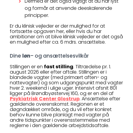
Dermed er det også vigtigt at du har lyst
og formår at anvende deeskalerende
principper.
Er du klinisk vejleder er der mulighed for at
fortsætte opgaven her, eller hvis du har
ambitioner om at blive klinisk vejleder er det også
en mulighed efter ca. 6 mdrs. ansættelse.
Dine
løn
– og ansættelsesvilkår
Stillingen er en
fast stilling
. Tiltrædelse pr. 1.
august 2026 eller efter aftale. Stillingen er i
blandede vagter (med primært aften- og
nattevagter) og som udgangspunkt med vagter
hver 2. weekend i ulige uger. Intensivt afsnit 801
ligger på Brøndbyøstervej 160, og er en del af
Psykiatrisk Center Glostrup
. Ansættelse efter
gældende overenskomst. Regionen er et
døgndækket område, og du vil efter konkret
behov kunne blive planlagt med vagter på
andre tidspunkter i overensstemmelse med
reglerne i den gældende arbejdstidsaftale.