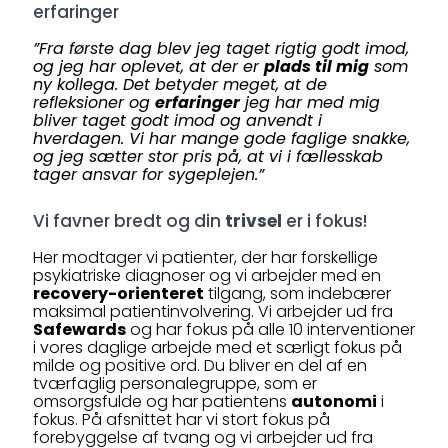
erfaringer
”Fra første dag blev jeg taget rigtig godt imod,
og jeg har oplevet, at der er
plads til mig
som
ny kollega. Det betyder meget, at de
refleksioner og
erfaringer
jeg har med mig
bliver taget godt imod og anvendt i
hverdagen. Vi har mange gode faglige snakke,
og jeg sætter stor pris på, at vi i fællesskab
tager ansvar for sygeplejen.”
Vi favner bredt og din
trivsel
er i fokus!
Her modtager vi patienter, der har forskellige
psykiatriske diagnoser og vi arbejder med en
recovery-orienteret
tilgang, som indebærer
maksimal patientinvolvering. Vi arbejder ud fra
Safewards
og har fokus på alle 10 interventioner
i vores daglige arbejde med et særligt fokus på
milde og positive ord. Du bliver en del af en
tværfaglig personalegruppe, som er
omsorgsfulde og har patientens
autonomi
i
fokus. På afsnittet har vi stort fokus på
forebyggelse af tvang og vi arbejder ud fra