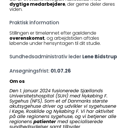
dygtige medarbejdere
, der gerne deler deres
viden.
Praktisk information
Stillingen er timelønnet efter gældende
overenskomst
, og arbejdstiden aftales
løbende under hensyntagen til dit studie.
Sundhedsadministrativ leder
Lene Bidstrup
Ansøgningsfrist:
01.07.26
Om os
Den 1. januar 2024 fusionerede Sjællands
Universitetshospital (SUH) med Nykøbing F.
Sygehus (NFS). Som et af Danmarks største
akutsygehuse driver og udvikler vi sygehusene
i Køge, Roskilde og Nykøbing F. Vi har aktivitet
på alle regionens sygehuse, og vi betjener alle
regionens
patienter
med specialiserede
sundhedsydelser samt tilbyder