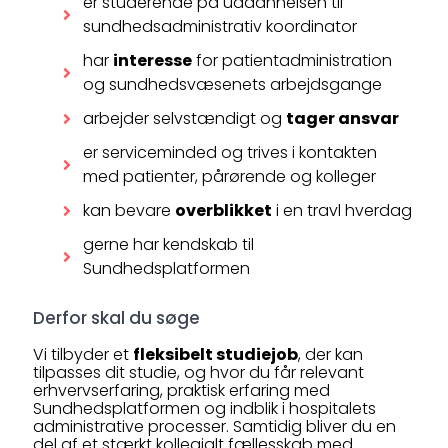
er studerende på uddannelsen til
sundhedsadministrativ koordinator
har
interesse
for patientadministration
og sundhedsvæsenets arbejdsgange
arbejder selvstændigt og
tager ansvar
er serviceminded og trives i kontakten
med patienter, pårørende og kolleger
kan bevare
overblikket
i en travl hverdag
gerne har kendskab til
Sundhedsplatformen
Derfor skal du søge
Vi tilbyder et
fleksibelt studiejob
, der kan
tilpasses dit studie, og hvor du får relevant
erhvervserfaring, praktisk erfaring med
Sundhedsplatformen og indblik i hospitalets
administrative processer. Samtidig bliver du en
del af et stærkt kollegialt fællesskab med