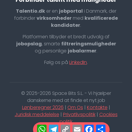
Talentio.dk
er en
jobportal
i Danmark, der
forbinder
virksomheder
med
kvalificerede
kandidater
.
Platformen tilbyder et bredt udvalg af
jobopslag
, smarte
filtreringsmuligheder
og personlige
jobalarmer
.
Følg os på
LinkedIn
.
© 2025-2026 Space Bits S.L. - Vi hjælper
danskerne med at finde et nyt job
Lønberegner 2026
|
Om Os
|
Kontakte
|
Juridisk meddelelse
|
Privatlivspolitik
|
Cookies
politik
WhatsApp
Telegram
Copy
Email
Facebo
Shar