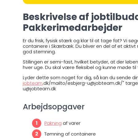
Beskrivelse af jobtilbud
Pakkerimedarbejder
Er du frisk, fysisk stærk og klar til at tage fat? V
containere i Skærbæk. Du bliver en del af et aktivt 
god stemning.
Stillingen er semi-fast, hvilket betyder, at der løbe
hver uge. Du skal være fleksibel og kunne møde til ti
Lyder dette som noget for dig, så kan du sende din
jobteam
.dk/mailto/esbjerg-u@jobteam.dk/" target
u@jobteam.dk
Arbejdsopgaver
Pakning
af varer
Tømning af containere