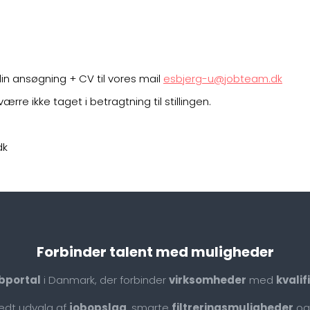
in ansøgning + CV til vores mail
esbjerg-u@jobteam.dk
ærre ikke taget i betragtning til stillingen.
dk
Forbinder talent med muligheder
bportal
i Danmark, der forbinder
virksomheder
med
kvali
redt udvalg af
jobopslag
, smarte
filtreringsmuligheder
og