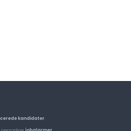
ficerede kandidater
.
 personlige
jobalarmer
.