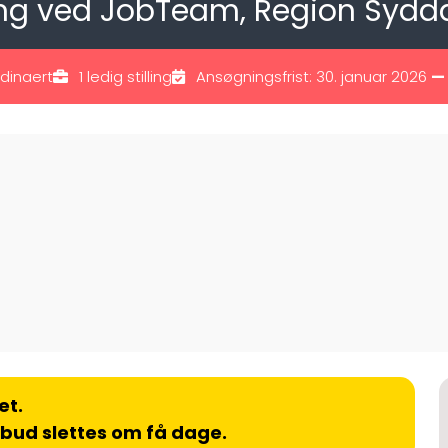
ling ved JobTeam, Region Syd
dinaert
1 ledig stilling
Ansøgningsfrist: 30. januar 2026
—
et.
lbud slettes om få dage.