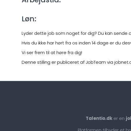
Løn:
Lyder dette job som noget for dig? Du kan sende d
Hvis du ikke har hørt fra os inden 14 dage er du desv
Vi ser frem til at høre fra dig!
Denne stilling er publiceret af JobTeam via jobnet.
Talentio.dk
er en
jo
Platformen tilbyder et b