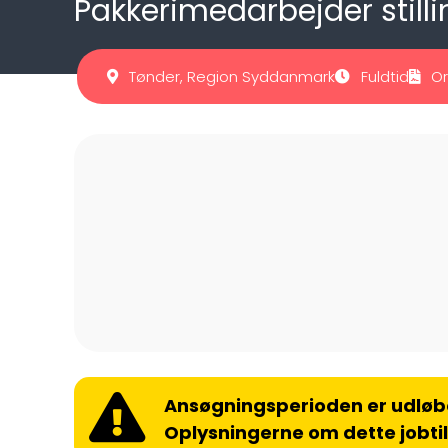
Pakkerimedarbejder stil
Tønder, Region Syddanmark
Fuldtid
Or
Ansøgningsperioden er udløb
Oplysningerne om dette jobti