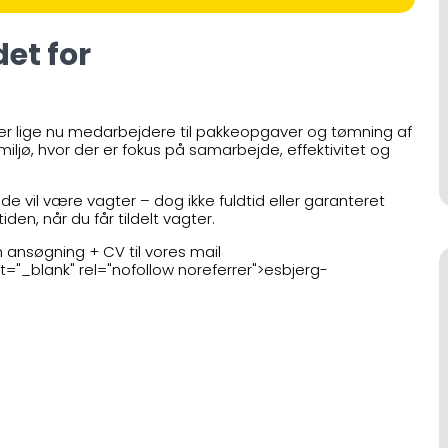
det for
i søger lige nu medarbejdere til pakkeopgaver og tømning af
miljø, hvor der er fokus på samarbejde, effektivitet og
nde vil være vagter – dog ikke fuldtid eller garanteret
den, når du får tildelt vagter.
 ansøgning + CV til vores mail
="_blank" rel="nofollow noreferrer">esbjerg-