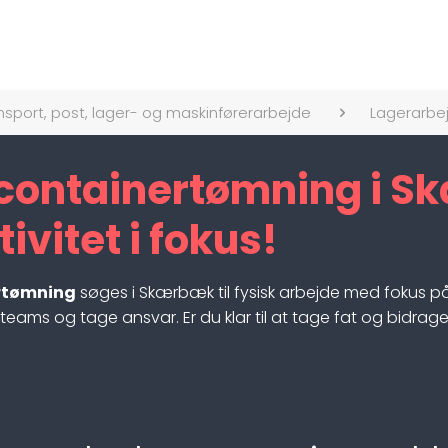
nsport, post, lager- og maskinførerarbejde
Lagerarbe
containertømning i Sk
ivitet i fokus!
ertømning
søges i Skærbæk til fysisk arbejde med fokus på 
eams og tage ansvar. Er du klar til at tage fat og bidrage 