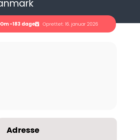
danmark
 Om -183 dage
Oprettet: 16. januar 2026
Adresse