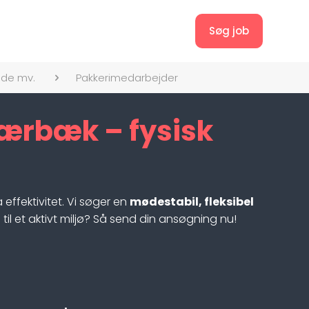
Søg job
jde mv.
Pakkerimedarbejder
ærbæk – fysisk
effektivitet. Vi søger en
mødestabil, fleksibel
til et aktivt miljø? Så send din ansøgning nu!