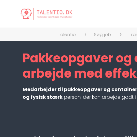
Talentio
Søg job
Tra
Pakkeopgaver og 
arbejde med effekt
Medarbejder til pakkeopgaver og contain
og fysisk stærk
person, der kan arbejde godt i t