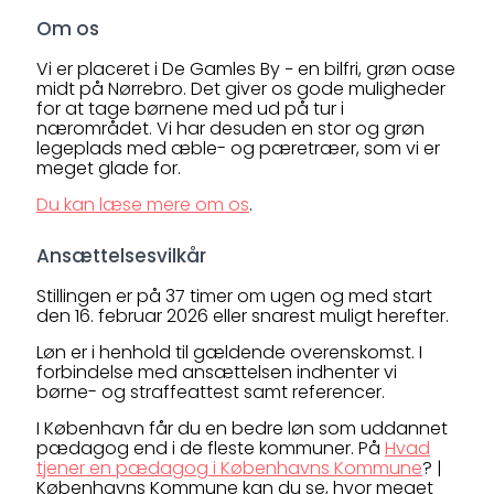
Om os
Vi er placeret i De Gamles By − en bilfri, grøn oase
midt på Nørrebro. Det giver os gode muligheder
for at tage børnene med ud på tur i
nærområdet. Vi har desuden en stor og grøn
legeplads med æble- og pæretræer, som vi er
meget glade for.
Du kan læse mere om os
.
Ansættelsesvilkår
Stillingen er på 37 timer om ugen og med start
den 16. februar 2026 eller snarest muligt herefter.
Løn er i henhold til gældende overenskomst. I
forbindelse med ansættelsen indhenter vi
børne- og straffeattest samt referencer.
I København får du en bedre løn som uddannet
pædagog end i de fleste kommuner. På
Hvad
tjener en pædagog i
Københavns Kommune
? |
Københavns Kommune kan du se, hvor meget