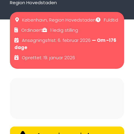
Region Hovedstaden
København, Region Hovedstaden
Fuldtid
Ordinaert
1 ledig stilling
Ansøgningsfrist: 6. februar 2026
— Om -176
dage
Oprettet: 19. januar 2026