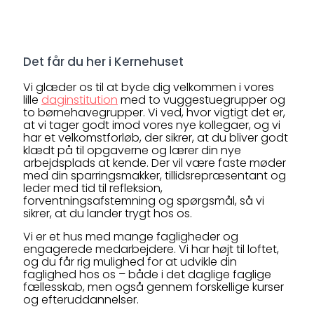
Det får du her i Kernehuset
Vi glæder os til at byde dig velkommen i vores
lille
daginstitution
med to vuggestuegrupper og
to børnehavegrupper. Vi ved, hvor vigtigt det er,
at vi tager godt imod vores nye kollegaer, og vi
har et velkomstforløb, der sikrer, at du bliver godt
klædt på til opgaverne og lærer din nye
arbejdsplads at kende. Der vil være faste møder
med din sparringsmakker, tillidsrepræsentant og
leder med tid til refleksion,
forventningsafstemning og spørgsmål, så vi
sikrer, at du lander trygt hos os.
Vi er et hus med mange fagligheder og
engagerede medarbejdere. Vi har højt til loftet,
og du får rig mulighed for at udvikle din
faglighed hos os – både i det daglige faglige
fællesskab, men også gennem forskellige kurser
og efteruddannelser.