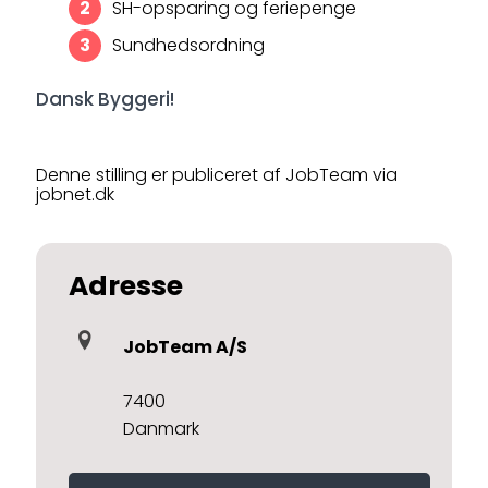
SH-opsparing og feriepenge
Sundhedsordning
Dansk Byggeri!
Denne stilling er publiceret af JobTeam via
jobnet.dk
Adresse
JobTeam A/S
7400
Danmark