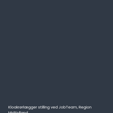
Kloakrørlægger stilling ved JobTeam, Region
Midtjylland