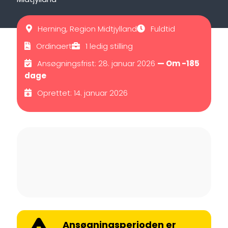
Herning, Region Midtjylland
Fuldtid
Ordinaert
1 ledig stilling
Ansøgningsfrist: 28. januar 2026
— Om -185
dage
Oprettet: 14. januar 2026
Ansøgningsperioden er