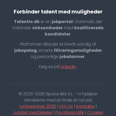
Forbinder talent med muligheder
Talentio.dk
er en
jobportal
i Danmark, der
forbinder
virksomheder
med
kvalificerede
kandidater
.
Platformen tilbyder et bredt udvalg af
jobopslag
, smarte
filtreringsmuligheder
og personlige
jobalarmer
.
Følg os på
LinkedIn
.
© 2025-2026 Space Bits S.L. - Vi hjælper
danskerne med at finde et nyt job
Lønberegner 2026
|
Om Os
|
Kontakte
|
Juridisk meddelelse
|
Privatlivspolitik
|
Cookies