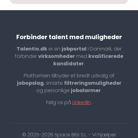
Forbinder talent med muligheder
Talentio.dk
er en
jobportal
i Danmark, der
forbinder
virksomheder
med
kvalificerede
kandidater
.
Platformen tilbyder et bredt udvalg af
jobopslag
, smarte
filtreringsmuligheder
og personlige
jobalarmer
.
Følg os på
LinkedIn
.
© 2025-2026 Space Bits S.L. - Vi hjælper