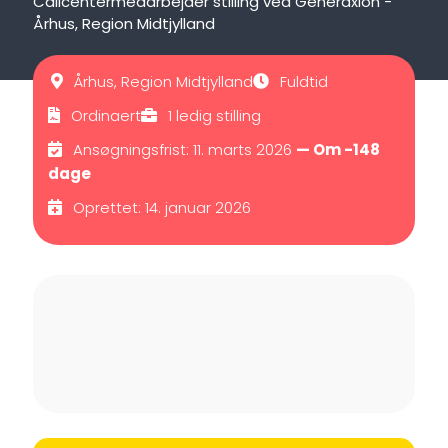
Callcentermedarbejder stilling ved Generaxion -
Århus, Region Midtjylland
Århus, Region Midtjylland
Fuldtid
Ordinaert
1 ledig stilling
Ansøgningsfrist: 11. marts 2026
— Om -148
dage
Oprettet: 14. januar 2026