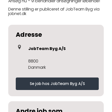
Ansøg nu – vi behandler ansøgninger løbende!
Denne stilling er publiceret af JobTeam Byg via
jobnet.dk
Adresse
JobTeam Byg A/S
8800
Danmark
Se job hos JobTeam Byg A/S
Andre job som