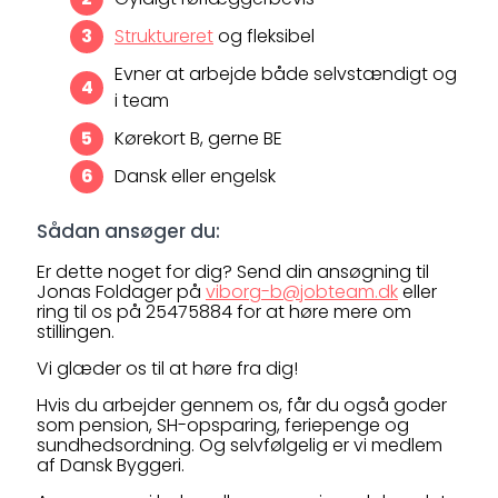
Struktureret
og fleksibel
Evner at arbejde både selvstændigt og
i team
Kørekort B, gerne BE
Dansk eller engelsk
Sådan ansøger du:
Er dette noget for dig? Send din ansøgning til
Jonas Foldager på
viborg-b@jobteam.dk
eller
ring til os på 25475884 for at høre mere om
stillingen.
Vi glæder os til at høre fra dig!
Hvis du arbejder gennem os, får du også goder
som pension, SH-opsparing, feriepenge og
sundhedsordning. Og selvfølgelig er vi medlem
af Dansk Byggeri.