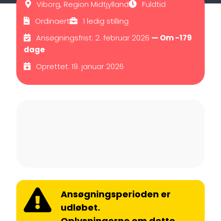
Viborg, Region Midtjylland
Fuldtid
Ordinaert
1 ledig stilling
Ansøgningsfrist: 2. februar 2026
— Om -179
dage
Oprettet: 19. januar 2026
Ansøgningsperioden er
udløbet.
Oplysningerne om dette