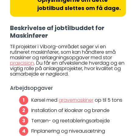
jobtilbud slettes om få dage.
Beskrivelse af jobtilbuddet for
Maskinfører
Til projekter i Viborg-området søger vi en
rutineret maskinfører, som kan håndtere små
maskiner og rørlægningsopgaver med stor
præcision
. Du får en afvekslende hverdag og en
vigtig rolle på anlægsprojekter, hvor kvalitet og
samarbejde er nøgleord.
Arbejdsopgaver
Kørsel med
gravemaskiner
op til 5 tons
Installation af kloakrør og brønde
Terræn- og reetableringsarbejde
Finplanering og niveausætning