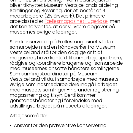
bliver tilknyttet Museum Vestsjællands afdeling
Samlinger og Bevaring, der pt. består af 4
medarbejdere (2½ årsværk). Det primære
arbejdssted er
Fællesmagasinet i Ugerløse
, men
det kan forventes, at der vil være opgaver på
museernes øvrige afdelinger.
Som konservator på Fællesmagasinet vil du i
samarbejde med en håndværker fra Museum
Vestsjælland stå for den daglige drift af
magasinet, have kontakt til samarbejdspartnere,
rådgive og koordinere brugerne og i samarbejde
med museernes ansatte håndtere samlingerne.
Som samlingskoordinator på Museum
Vestsjælland vil du, i samarbejde med museets
øvrige samlingsmedarbejdere indgå i arbejdet
med museets samlinger – herunder registrering,
magasinering og tilsyn. Dertil kommer
genstandshåndtering i forbindelse med
udstillingsarbejdet på museets afdelinger.
Arbejdsområder
• Ansvar for den præventive konservering.