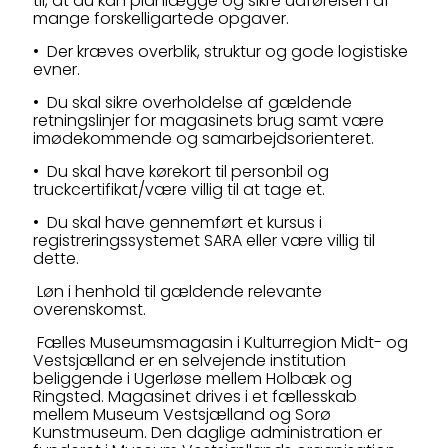
til, at du kan planlægge og sikre udførelsen af
mange forskelligartede opgaver.
• Der kræves overblik, struktur og gode logistiske
evner.
• Du skal sikre overholdelse af gældende
retningslinjer for magasinets brug samt være
imødekommende og samarbejdsorienteret.
• Du skal have kørekort til personbil og
truckcertifikat/være villig til at tage et.
• Du skal have gennemført et kursus i
registreringssystemet SARA eller være villig til
dette.
Løn i henhold til gældende relevante
overenskomst.
Fælles Museumsmagasin i Kulturregion Midt- og
Vestsjælland er en selvejende institution
beliggende i Ugerløse mellem Holbæk og
Ringsted. Magasinet drives i et fællesskab
mellem Museum Vestsjælland og Sorø
Kunstmuseum. Den daglige administration er