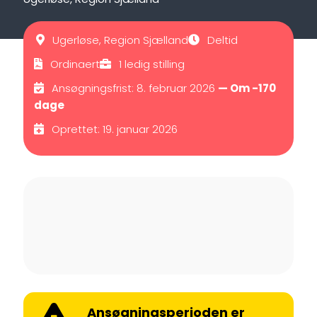
Ugerløse, Region Sjælland
Deltid
Ordinaert
1 ledig stilling
Ansøgningsfrist: 8. februar 2026
— Om -170
dage
Oprettet: 19. januar 2026
Ansøgningsperioden er