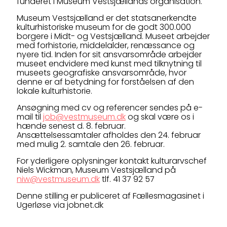
funderet i Museum Vestsjællands organisation.
Museum Vestsjælland er det statsanerkendte
kulturhistoriske museum for de godt 300.000
borgere i Midt- og Vestsjælland. Museet arbejder
med forhistorie, middelalder, renæssance og
nyere tid. Inden for sit ansvarsområde arbejder
museet endvidere med kunst med tilknytning til
museets geografiske ansvarsområde, hvor
denne er af betydning for forståelsen af den
lokale kulturhistorie.
Ansøgning med cv og referencer sendes på e-
mail til
job@vestmuseum.dk
og skal være os i
hænde senest d. 8. februar.
Ansættelsessamtaler afholdes den 24. februar
med mulig 2. samtale den 26. februar.
For yderligere oplysninger kontakt kulturarvschef
Niels Wickman, Museum Vestsjælland på
niw@vestmuseum.dk
tlf. 41 37 92 57
Denne stilling er publiceret af Fællesmagasinet i
Ugerløse via jobnet.dk