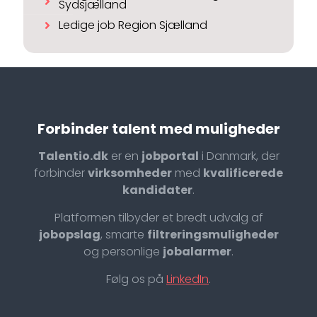
Sydsjælland
Ledige job Region Sjælland
Forbinder talent med muligheder
Talentio.dk
er en
jobportal
i Danmark, der
forbinder
virksomheder
med
kvalificerede
kandidater
.
Platformen tilbyder et bredt udvalg af
jobopslag
, smarte
filtreringsmuligheder
og personlige
jobalarmer
.
Følg os på
LinkedIn
.