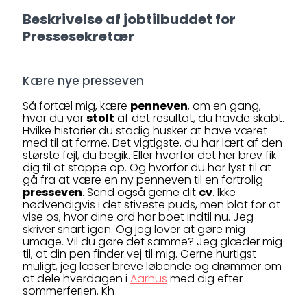
Beskrivelse af jobtilbuddet for
Pressesekretær
Kære nye presseven
Så fortæl mig, kære
penneven
, om en gang,
hvor du var
stolt
af det resultat, du havde skabt.
Hvilke historier du stadig husker at have været
med til at forme. Det vigtigste, du har lært af den
største fejl, du begik. Eller hvorfor det her brev fik
dig til at stoppe op. Og hvorfor du har lyst til at
gå fra at være en ny penneven til en fortrolig
presseven
. Send også gerne dit
cv
. Ikke
nødvendigvis i det stiveste puds, men blot for at
vise os, hvor dine ord har boet indtil nu. Jeg
skriver snart igen. Og jeg lover at gøre mig
umage. Vil du gøre det samme? Jeg glæder mig
til, at din pen finder vej til mig. Gerne hurtigst
muligt, jeg læser breve løbende og drømmer om
at dele hverdagen i
Aarhus
med dig efter
sommerferien. Kh