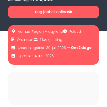
Søg jobbet online
Aarhus, Region Midtjylland
Fuldtid
Ordinaert
1 ledig stilling
Ansøgningsfrist: 30. juli 2026
— Om 2 dage
Oprettet: 4. juni 2026