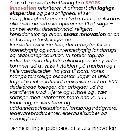
Karina Bjørn
Ved rekruttering hos
SEGES
Innovation
prioriterer vi primært din
faglige
ekspertise
og personlighed. Vi ser
mangfoldighed som en styrke, derfor opfordres
alle med de rette kompetencer til at søge –
uanset etnisk tilhørsforhold, religion,
kønsidentitet og alder.
SEGES Innovation
er en
uafhængig forsknings- og
innovationsvirksomhed, der arbejder for en
bæredygtig og konkurrencedygtig landbrugs-
og fødevareproduktion. Vi kobler faglige
indsigter med digitale teknologier, så ny viden
kommer ud at virke i stalden, på marken og i
hele værdikæden fra jord til bord. Vores
mange forskellige eksperter udgør et unikt
fagmiljø i international topklasse med ca. 500
dedikerede kolleger, der arbejder ud fra
værdierne Mod, Hjerte og Dybde og i tæt
samspil med Danmarks mere end 30.000
landbrug, universiteter og
uddannelsesinstitutioner, landbrugsrådgivere,
fødevareproducenter, energiselskaber og
myndigheder.
Denne stilling er publiceret af SEGES Innovation