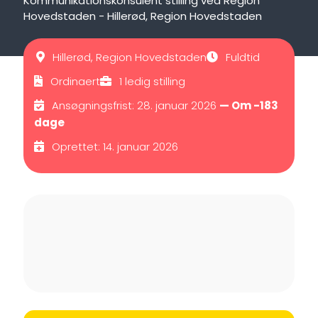
Kommunikationskonsulent stilling ved Region
Hovedstaden - Hillerød, Region Hovedstaden
Hillerød, Region Hovedstaden
Fuldtid
Ordinaert
1 ledig stilling
Ansøgningsfrist: 28. januar 2026
— Om -183
dage
Oprettet: 14. januar 2026