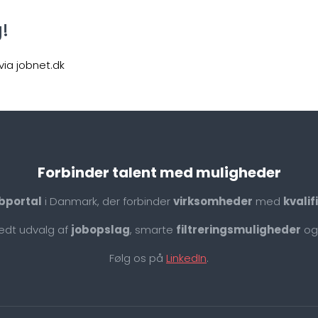
g!
ia jobnet.dk
Forbinder talent med muligheder
bportal
i Danmark, der forbinder
virksomheder
med
kvali
redt udvalg af
jobopslag
, smarte
filtreringsmuligheder
og
Følg os på
LinkedIn
.