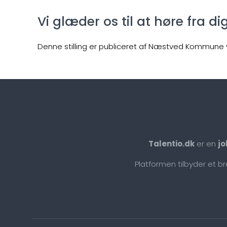
Vi glæder os til at høre fra di
Denne stilling er publiceret af Næstved Kommune v
Talentio.dk
er en
jo
Platformen tilbyder et b