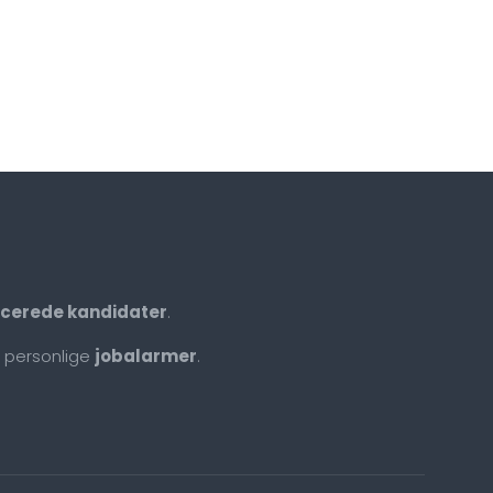
ficerede kandidater
.
 personlige
jobalarmer
.