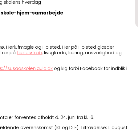
g skolens hverdag
 skole-hjem-samarbejde
msø, Herlufmagle og Holsted. Her på Holsted glæder
i tror på
fællesskab
, livsglæde, læring, ansvarlighed og
s://susaaskolen.aula.dk
og kig forbi Facebook for indblik i
ler forventes afholdt d. 24. juni fra kl. 16.
 gældende overenskomst (KL og DLF). Tiltrædelse: 1. august