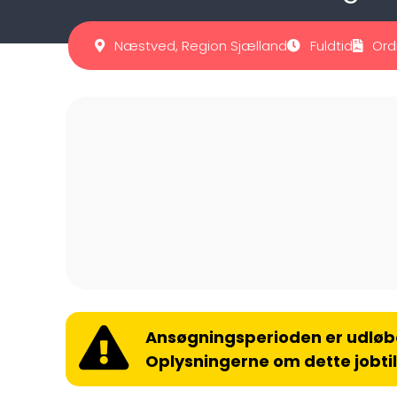
Næstved, Region Sjælland
Fuldtid
Ord
Ansøgningsperioden er udløb
Oplysningerne om dette jobti