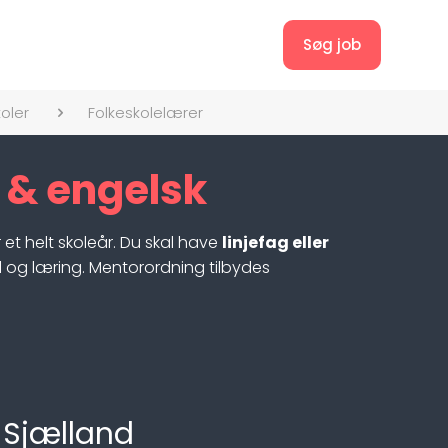
Søg job
oler
Folkeskolelærer
 & engelsk
et helt skoleår. Du skal have
linjefag eller
l og læring. Mentorordning tilbydes
 Sjælland