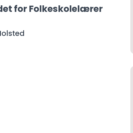
det for Folkeskolelærer
Holsted