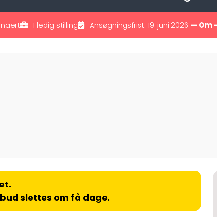
inaert
1 ledig stilling
Ansøgningsfrist: 19. juni 2026
— Om 
et.
lbud slettes om få dage.