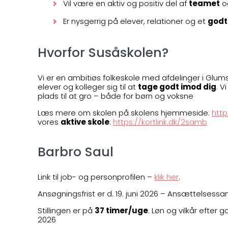
Vil være en aktiv og positiv del af
teamet
o
Er nysgerrig på elever, relationer og et
godt
Hvorfor Susåskolen?
Vi er en ambitiøs folkeskole med afdelinger i Glu
elever og kolleger sig til at
tage godt imod dig
. V
plads til at gro – både for børn og voksne
Læs mere om skolen på skolens hjemmeside:
http
vores
aktive skole
:
https://kortlink.dk/2samb
Barbro Saul
Link til job- og personprofilen –
klik her
.
Ansøgningsfrist er d. 19. juni 2026 – Ansættelsessamta
Stillingen er på
37 timer/uge
. Løn og vilkår efter
2026