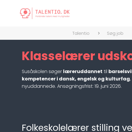
Talentio
Søg job
Klasselærer udsko
Susåskolen søger
læreruddannet
til
barselsv
kompetencer i dansk, engelsk og kulturfag
nyuddannede. Ansøgningsfrist: 19. juni 2026.
Folkeskolelærer stillin