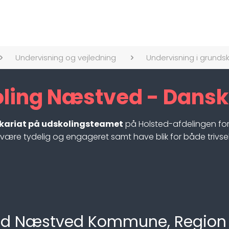
Undervisning og vejledning
Undervisning i grundsk
ling Næstved - Dansk
ikariat på udskolingsteamet
på Holsted-afdelingen for 
, være tydelig og engageret samt have blik for både trivse
g ved Næstved Kommune, Region