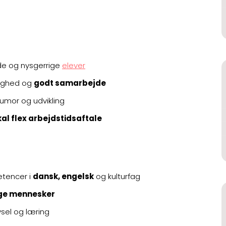
de og nysgerrige
elever
lighed og
godt samarbejde
umor og udvikling
kal flex arbejdstidsaftale
etencer i
dansk, engelsk
og kulturfag
ge mennesker
vsel og læring