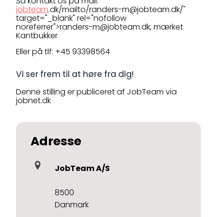
Så kontakt os på mail:
jobteam
.dk/mailto/randers-m@jobteam.dk/"
target="_blank" rel="nofollow
noreferrer">randers-m@jobteam.dk, mærket
Kantbukker
Eller på tlf: +45 93398564
Vi ser frem til at høre fra dig!
Denne stilling er publiceret af JobTeam via
jobnet.dk
Adresse
JobTeam A/S
8500
Danmark