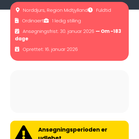
Norddjurs, Region Midtjylland
Fuldtid
Ordinaert
1 ledig stilling
Ansøgningsfrist: 30. januar 2026
— Om -183
dage
Oprettet: 16. januar 2026
Ansøgningsperioden er
udløbet.