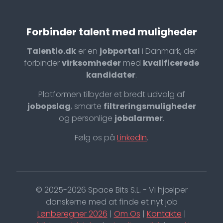
Forbinder talent med muligheder
Talentio.dk
er en
jobportal
i Danmark, der
forbinder
virksomheder
med
kvalificerede
kandidater
.
Platformen tilbyder et bredt udvalg af
jobopslag
, smarte
filtreringsmuligheder
og personlige
jobalarmer
.
Følg os på
LinkedIn
.
© 2025-2026 Space Bits S.L. - Vi hjælper
danskerne med at finde et nyt job
Lønberegner 2026
|
Om Os
|
Kontakte
|