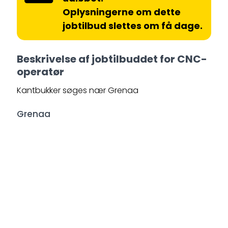
Oplysningerne om dette
jobtilbud slettes om få dage.
Beskrivelse af jobtilbuddet for CNC-
operatør
Kantbukker søges nær Grenaa
Grenaa