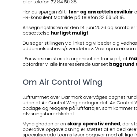
eller telefon 72 84 50 38.
Har du spørgsmål til
løn- og ansættelsesvilkår
e
HR-konsulent Mathilde på telefon 32 66 58 18.
Ansøgningsfristen er den 18. juni 2026 og samtaler fo
besættelse
hurtigst muligt
.
Du søger stillingen via linket og vi beder dig vedh
uddannelsesbevis/svendebrev. Vær opmærksom på, a
I Forsvarsministeriets organisation tror vi på, at
ma
opfordrer vi alle interesserede uanset
baggrund
t
Om Air Control Wing
Luftrummet over Danmark overvåges døgnet rundt –
uden at Air Control Wing opdager det. Air Control W
opdage og reagere på luftfartøjer, som kommer t
afvisningsberedskabet.
Myndigheden er en
skarp operativ enhed
, der s
operative opgaveløsning er støttet af en dedikere
specialiserede teams løser opgaver med alt lige fr