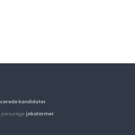
ficerede kandidater
.
 personlige
jobalarmer
.