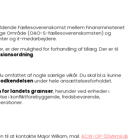
 gældende Fællesoverenskomst mellem Finansministeriet
tslige Område (OAO-S-fællesoverenskomsten) og
anter og it-medarbejdere.
er der mulighed for forhandling af tillæg. Der er til
nsionsordning
.
omfattet af nogle særlige vilkår. Du skal bl.a. kunne
godkendelsen
under hele ansættelsesforholdet.
 for landets grænser
, herunder ved enheder i
lse i konfliktforebyggende, fredsbevarende,
erationer.
 til at kontakte Major William, mail:
ACW-OP-001@mil.dk