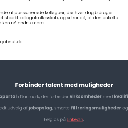
de af passionerede kollegaer, der hver dag bidrager
t stærkt kollegafællesskab, og vi tror på, at den enkelte
rke kan nå endnu mere.
a jobnet.dk
Forbinder talent med muligheder
bportal
i Danmark, der forbinder
virksomheder
med
kvali
redt udvalg af
jobopslag
, smarte
filtreringsmuligheder
og
Følg os på
LinkedIn
.