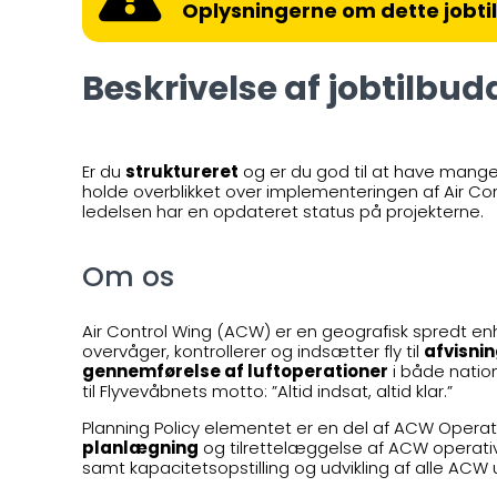
Oplysningerne om dette jobti
Beskrivelse af jobtilbud
Er du
struktureret
og er du god til at have mang
holde overblikket over implementeringen af Air Con
ledelsen har en opdateret status på projekterne.
Om os
Air Control Wing (ACW) er en geografisk spredt en
overvåger, kontrollerer og indsætter fly til
afvisni
gennemførelse af luftoperationer
i både nation
til Flyvevåbnets motto: ”Altid indsat, altid klar.”
Planning Policy elementet er en del af ACW Operati
planlægning
og tilrettelæggelse af ACW operativ
samt kapacitetsopstilling og udvikling af alle ACW