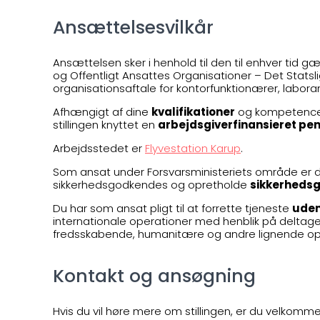
Ansættelsesvilkår
Ansættelsen sker i henhold til den til enhver tid
og Offentligt Ansattes Organisationer – Det Sta
organisationsaftale for kontorfunktionærer, labor
Afhængigt af dine
kvalifikationer
og kompetencer, 
stillingen knyttet en
arbejdsgiverfinansieret pe
Arbejdsstedet er
Flyvestation Karup
.
Som ansat under Forsvarsministeriets område er du 
sikkerhedsgodkendes og opretholde
sikkerheds
Du har som ansat pligt til at forrette tjeneste
uden
internationale operationer med henblik på deltage
fredsskabende, humanitære og andre lignende op
Kontakt og ansøgning
Hvis du vil høre mere om stillingen, er du velkommen