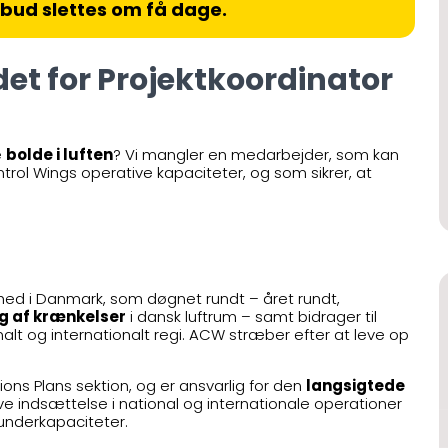
lbud slettes om få dage.
det for Projektkoordinator
e
bolde i luften
? Vi mangler en medarbejder, som kan
trol Wings operative kapaciteter, og som sikrer, at
hed i Danmark, som døgnet rundt – året rundt,
ng af krænkelser
i dansk luftrum – samt bidrager til
alt og internationalt regi. ACW stræber efter at leve op
ons Plans sektion, og er ansvarlig for den
langsigtede
e indsættelse i national og internationale operationer
 underkapaciteter.