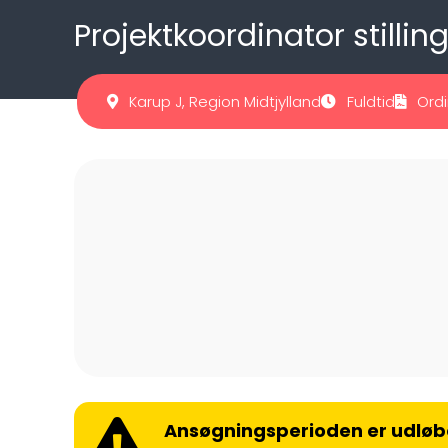
Projektkoordinator stilli
Karup J, Region Midtjylland
Fuldtid
Ord
Ansøgningsperioden er udløb