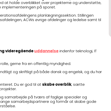
 at holde overblikket over projekterne og understøtte,
e implementeringen på sporet.
rationsafdelingens planlægningssektion. Stillingen
safdelingen, ACWs øvrige afdelinger og ledelse samt til
ang videregående
uddannelse
indenfor teknologi, IT
rolle, gerne fra en offentlig myndighed.
tligt og skriftligt på både dansk og engelsk, og du har
nteret. Du er god til at
skabe overblik
, sætte
projekter.
g samarbejde på tværs af faglige specialer og
d mange samarbejdspartnere og formår at skabe gode
rståelse.