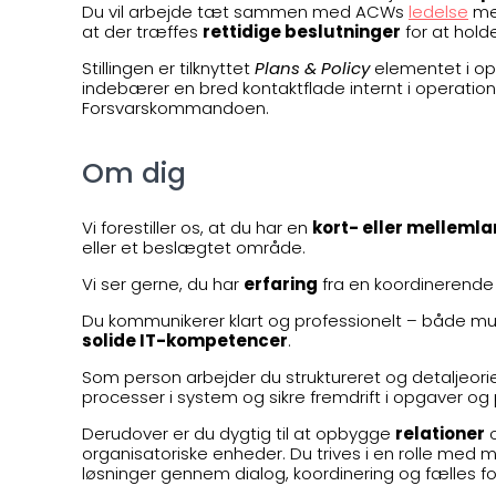
Du vil arbejde tæt sammen med ACWs
ledelse
med
at der træffes
rettidige beslutninger
for at hold
Stillingen er tilknyttet
Plans & Policy
elementet i ope
indebærer en bred kontaktflade internt i operation
Forsvarskommandoen.
Om dig
Vi forestiller os, at du har en
kort- eller melleml
eller et beslægtet område.
Vi ser gerne, du har
erfaring
fra en koordinerende 
Du kommunikerer klart og professionelt – både mund
solide IT-kompetencer
.
Som person arbejder du struktureret og detaljeorie
processer i system og sikre fremdrift i opgaver og 
Derudover er du dygtig til at opbygge
relationer
o
organisatoriske enheder. Du trives i en rolle me
løsninger gennem dialog, koordinering og fælles fo