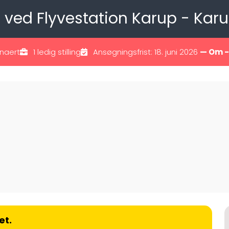
ng ved Flyvestation Karup - Karu
inaert
1 ledig stilling
Ansøgningsfrist: 18. juni 2026
— Om 
et.