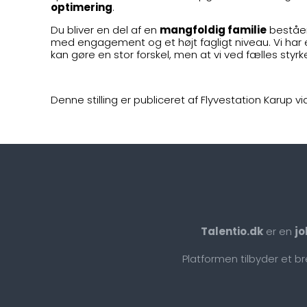
optimering
.
Du bliver en del af en
mangfoldig familie
beståen
med engagement og et højt fagligt niveau. Vi har e
kan gøre en stor forskel, men at vi ved fælles sty
Denne stilling er publiceret af Flyvestation Karup vi
Talentio.dk
er en
jo
Platformen tilbyder et b