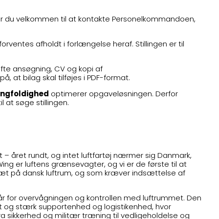
r du velkommen til at kontakte Personelkommandoen,
rventes afholdt i forlængelse heraf. Stillingen er til
æfte ansøgning, CV og kopi af
t bilag skal tilføjes i PDF-format.
ngfoldighed
optimerer opgaveløsningen. Derfor
il at søge stillingen.
 året rundt, og intet luftfartøj nærmer sig Danmark,
ing er luftens grænsevagter, og vi er de første til at
æt på dansk luftrum, og som kræver indsættelse af
tår for overvågningen og kontrollen med luftrummet. Den
t og stærk supportenhed og logistikenhed, hvor
a sikkerhed og militær træning til vedligeholdelse og