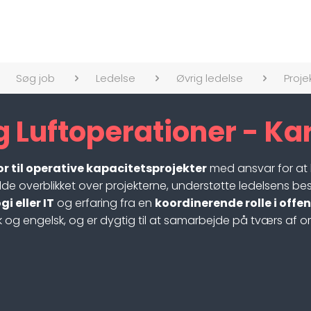
Søg job
Ledelse
Øvrig ledelse
Proje
 Luftoperationer - Ka
r til operative kapacitetsprojekter
med ansvar for at 
olde overblikket over projekterne, understøtte ledelsens bes
 eller IT
og erfaring fra en
koordinerende rolle i offen
 og engelsk, og er dygtig til at samarbejde på tværs af or