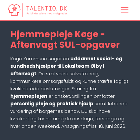
Hjemmepleje Køge -
Aftenvagt SUL-opgaver
Køge Kommune søger en
uddannet social- og
sundhedshjælper
til
Lokalteam Ølby i
aftenvagt
. Du skal være selvstændig,
kommunikere omsorgsfuldt og kunne træffe fagligt
kvalificerede beslutninger. Erfaring fra
hjemmeplejen
er ønsket. Stillingen omfatter
personlig pleje og praktisk hjælp
samt løbende
vurdering af borgernes behov. Du skal have
kørekort og kunne arbejde onsdage, torsdage og
hver anden weekend. Ansøgningsfrist: 18. juni 2026.