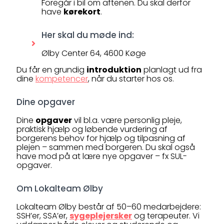
Foregår i bil om aftenen. Du skal derfor
have
kørekort
.
Her skal du møde ind:
Ølby Center 64, 4600 Køge
Du får en grundig
introduktion
planlagt ud fra
dine
kompetencer
, når du starter hos os.
Dine opgaver
Dine
opgaver
vil bl.a. være personlig pleje,
praktisk hjælp og løbende vurdering af
borgerens behov for hjælp og tilpasning af
plejen – sammen med borgeren. Du skal også
have mod på at lære nye opgaver – fx SUL-
opgaver.
Om Lokalteam Ølby
Lokalteam Ølby består af 50–60 medarbejdere:
SSH’er, SSA’er,
sygeplejersker
og terapeuter. Vi