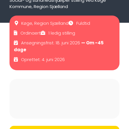
Social- og sundhedshjælper stilling ved Køge
Kommune, Region Sjælland
Køge, Region Sjælland
Fuldtid
Ordinaert
1 ledig stilling
Ansøgningsfrist: 18. juni 2026
— Om -45
dage
Oprettet: 4. juni 2026