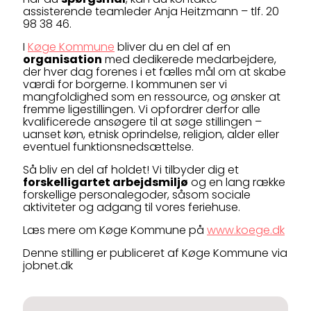
assisterende teamleder Anja Heitzmann – tlf. 20
98 38 46.
I
Køge Kommune
bliver du en del af en
organisation
med dedikerede medarbejdere,
der hver dag forenes i et fælles mål om at skabe
værdi for borgerne. I kommunen ser vi
mangfoldighed som en ressource, og ønsker at
fremme ligestillingen. Vi opfordrer derfor alle
kvalificerede ansøgere til at søge stillingen –
uanset køn, etnisk oprindelse, religion, alder eller
eventuel funktionsnedsættelse.
Så bliv en del af holdet! Vi tilbyder dig et
forskelligartet arbejdsmiljø
og en lang række
forskellige personalegoder, såsom sociale
aktiviteter og adgang til vores feriehuse.
Læs mere om Køge Kommune på
www.koege.dk
Denne stilling er publiceret af Køge Kommune via
jobnet.dk