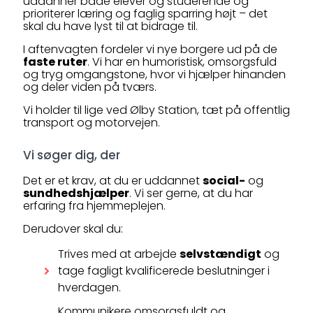
uddanner både elever og studerende og
prioriterer læring og faglig sparring højt – det
skal du have lyst til at bidrage til.
I aftenvagten fordeler vi nye borgere ud på de
faste ruter
. Vi har en humoristisk, omsorgsfuld
og tryg omgangstone, hvor vi hjælper hinanden
og deler viden på tværs.
Vi holder til lige ved Ølby Station, tæt på offentlig
transport og motorvejen.
Vi søger dig, der
Det er et krav, at du er uddannet
social-
og
sundhedshjælper
. Vi ser gerne, at du har
erfaring fra hjemmeplejen.
Derudover skal du:
Trives med at arbejde
selvstændigt
og
tage fagligt kvalificerede beslutninger i
hverdagen.
Kommunikere omsorgsfuldt og