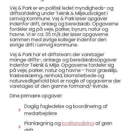
Vej & Park er en politisk ledet myndigheds- og
driftsafdeling under Teknik & Miljøudvalget i
Lemvig Kommune. Vej & Park løser opgaver
indenfor drift, anlæg og beredskab. Opgaverne
fordeler sig på veje, parker, byrum, natur og
havne. Vi er ca. 35 m/k der løser opgaverne
sammen med øvrige kolleger indenfor den
øvrige drift i Lemvig kommune.
Vej & Park har et driftsteam der varetager
mange drifts-, anlægs og beredskabsopgaver
indenfor Teknik & Miljø. Opgaverne fordeler sig
på veje, parker, natur og havne – hvor græsklip,
træbeskæring, renhold, blomsterbede og
naturvedligehold blot er nogle af opgaverne der
varetages af den grønne formand/-kvinde.
Dine primære opgaver:
Daglig fagledelse og koordinering af
medarbejdere
Planlægning og
kvalitetssikring
af grøn
drift