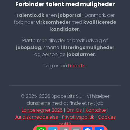
Forbinder talent med muligheder
Talentio.dk
er en
jobportal
i Danmark, der
forbinder
virksomheder
med
kvalificerede
kandidater
.
Platformen tilbyder et bredt udvalg af
jobopslag
, smarte
filtreringsmuligheder
og personlige
jobalarmer
.
Følg os på
LinkedIn
.
© 2025-2026 Space Bits S.L. - Vi hjælper
danskerne med at finde et nyt job
Lønberegner 2026
|
Om Os
|
Kontakte
|
Juridisk meddelelse
|
Privatlivspolitik
|
Cookies
politik