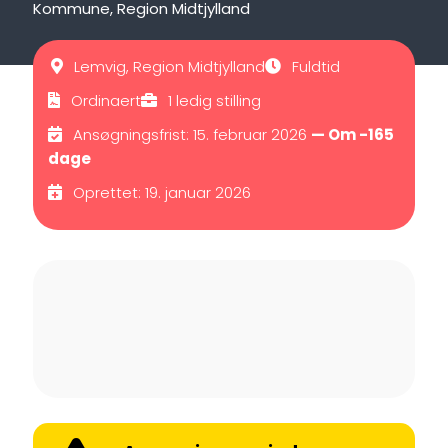
Kommune, Region Midtjylland
Lemvig, Region Midtjylland
Fuldtid
Ordinaert
1 ledig stilling
Ansøgningsfrist: 15. februar 2026
— Om -165
dage
Oprettet: 19. januar 2026