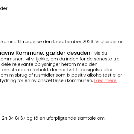
eder
komst. Tiltrædelse den 1. september 2026. Vi glæder os
benhavns Kommune, gælder desuden
Hvis du
 i kommunen, vil vi tjekke, om du inden for de seneste tre
og dele relevante oplysninger herom med den
 strafbare forhold, der har ført til opsigelse eller
m misbrug af rusmidler som fx positiv alkoholtest eller
betydning for en ny ansættelse i kommunen.
Læs mere
på 24 34 81 67 og få en uforpligtende samtale om