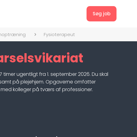
Søg job
noptræning
Fysioterapeut
arselsvikariat
 timer ugentligt fra 1. september 2026. Du skal
 samt på plejehjem. Opgaverne omfatter
med kolleger på tværs af professioner.