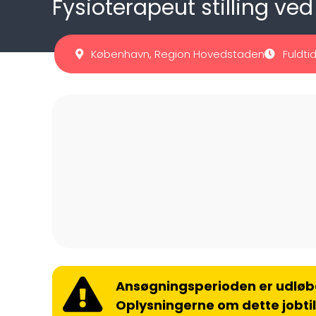
Fysioterapeut stilling 
København, Region Hovedstaden
Fuldti
Ansøgningsperioden er udløb
Oplysningerne om dette jobti