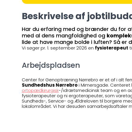
Beskrivelse af jobtilbud
Har du erfaring med og brænder du for 
med al dens mangfoldighed og
kompleks
lide at have mange bolde i luften? Så er d
Vi søger pr. 1. september 2026 en
fysioterapeut
t
Arbejdspladsen
Center for Genoptræning Nørrebro er et af i alt fe
Sundhedshus Nørrebro
i Mimersgade. Centeret b
ortopædkirurgisk
-/idrætsmedicinsk team og en admi
fysioterapeuter og ni ergoterapeuter, som vareta
Sundheds-, Service- og Ældreloven til borgere med 
lokalområdet. Vi har desuden samarbejdsaftaler me