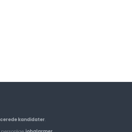
ficerede kandidater
.
 personlige
jobalarmer
.