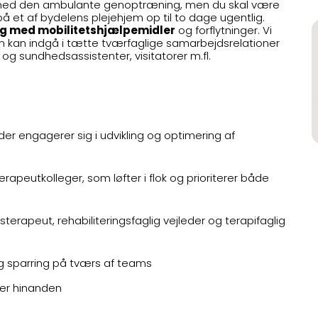
tid med den ambulante genoptræning, men du skal være
 på et af bydelens plejehjem op til to dage ugentlig.
ng med mobilitetshjælpemidler
og forflytninger. Vi
om kan indgå i tætte tværfaglige samarbejdsrelationer
 og sundhedsassistenter, visitatorer m.fl.
 der engagerer sig i udvikling og optimering af
peutkolleger, som løfter i flok og prioriterer både
gsterapeut, rehabiliteringsfaglig vejleder og terapifaglig
og sparring på tværs af teams
ter hinanden