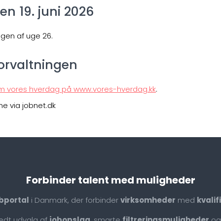
en 19. juni 2026
ngen af uge 26.
rvaltningen
m vores hverdag på www.vores-hverdag.kk
.
e via jobnet.dk
Forbinder talent med muligheder
bportal
i Danmark, der forbinder
virksomheder
med
kvali
redt udvalg af
jobopslag
, smarte
filtreringsmuligheder
og