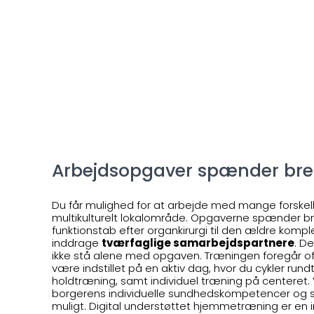
Arbejdsopgaver spænder bre
Du får mulighed for at arbejde med mange forskell
multikulturelt lokalområde. Opgaverne spænder b
funktionstab efter organkirurgi til den ældre kom
inddrage
tværfaglige samarbejdspartnere
. D
ikke stå alene med opgaven. Træningen foregår oft
være indstillet på en aktiv dag, hvor du cykler ru
holdtræning, samt individuel træning på centeret. Vi
borgerens individuelle sundhedskompetencer og s
muligt. Digital understøttet hjemmetræning er en