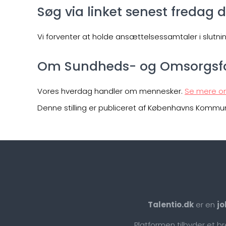
Søg via linket senest fredag d
Vi forventer at holde ansættelsessamtaler i slutni
Om Sundheds- og Omsorgsfo
Vores hverdag handler om mennesker.
Se mere o
Denne stilling er publiceret af Københavns Kommun
Talentio.dk
er en
jo
Platformen tilbyder et b