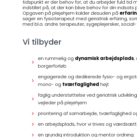
tidspunkt er der behov for, at du arbejder fuld 
indstillet på, at der kan blive behov for din indsats
Opgaven på plejehjem kalder desuden på
erfari
søger en fysioterapeut med geriatrisk erfaring, s
med bl.a. andre terapeuter, sygeplejersker, social-
Vi tilbyder
en rummelig og
dynamisk arbejdsplads
,
borgerforløb
engagerede og dedikerede fysio- og ergotera
mono- og
tværfaglighed
højt
faglig understøttelse ved geriatrisk udviklin
vejleder på plejehjem
prioritering af samarbejde, tværfaglighed 
en arbejdsplads, hvor vi trives og værdsæt
en grundig introduktion og mentor ordning