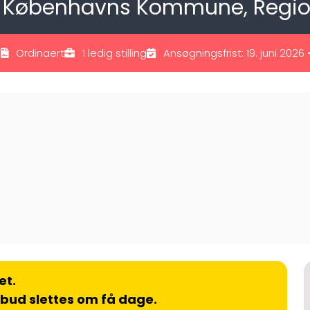
ved Københavns Kommune, Reg
d
Ordinaert
1 ledig stilling
Ansøgningsfrist: 19. juni 2026
et.
lbud slettes om få dage.