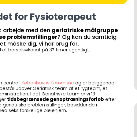
det for Fysioterapeut
at arbejde med den
geriatriske målgruppe
e problemstillinger
? Og kan du samtidig
et måske dig, vi har brug for.
il et barselsvikariat på 37 timer ugentligt.
m centre i
Københavns Kommune
og er beliggende i
estår udover Geriatrisk team af et rygteam, et
nistration. I det Geriatriske team er vi 13
ger
tidsbegrænsede genoptræningsforløb
efter
geriatriske problemstillinger, bosiddende i
d seks forskellige plejehjem.