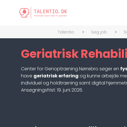
Talentio
Søg job
S
Geriatrisk Rehabil
Center for Genoptræning Nørrebro søger en
fy
have
geriatrisk erfaring
og kunne arbejde med
individuel og holdtræning samt digital hjemmet
Ansøgningsfrist: 19. juni 2026.