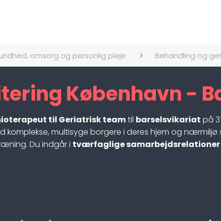
undhed, omsorg og personlig pleje
Behandling og ge
itering København - B
sioterapeut til Geriatrisk team
til
barselsvikariat
på 37
 komplekse, multisyge borgere i deres hjem og nærmiljø
ræning. Du indgår i
tværfaglige samarbejdsrelationer