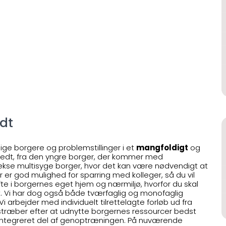
dt
ige borgere og problemstillinger i et
mangfoldigt
og
redt, fra den yngre borger, der kommer med
plekse multisyge borger, hvor det kan være nødvendigt at
er er god mulighed for sparring med kolleger, så du vil
e i borgernes eget hjem og nærmiljø, hvorfor du skal
ndt. Vi har dog også både tværfaglig og monofaglig
 arbejder med individuelt tilrettelagte forløb ud fra
træber efter at udnytte borgernes ressourcer bedst
 integreret del af genoptræningen. På nuværende