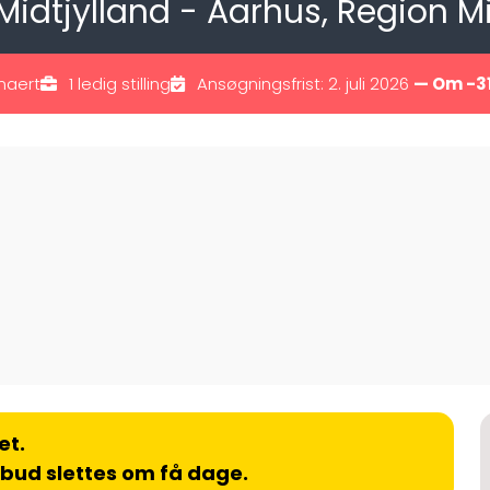
Midtjylland - Aarhus, Region Mi
naert
1 ledig stilling
Ansøgningsfrist: 2. juli 2026
— Om -3
et.
lbud slettes om få dage.