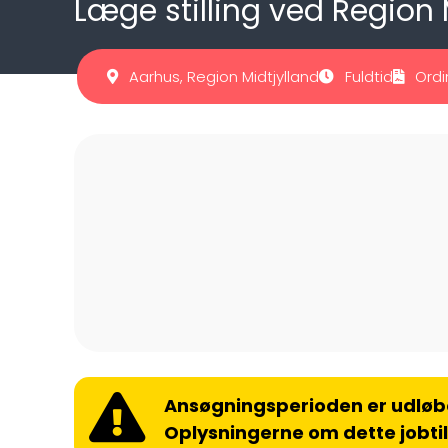
Læge stilling ved Region 
Aarhus, Region Midtjylland
Fuldtid
Ordi
Ansøgningsperioden er udløb
Oplysningerne om dette jobti