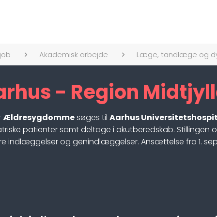
job
Akademisk arbejde
Læge, tandlæge og d
arhus - Region Midtjyl
r
Ældresygdomme
søges til
Aarhus Universitetshospi
atriske patienter samt deltage i akutberedskab. Stillingen
e indlæggelser og genindlæggelser. Ansættelse fra 1. sep