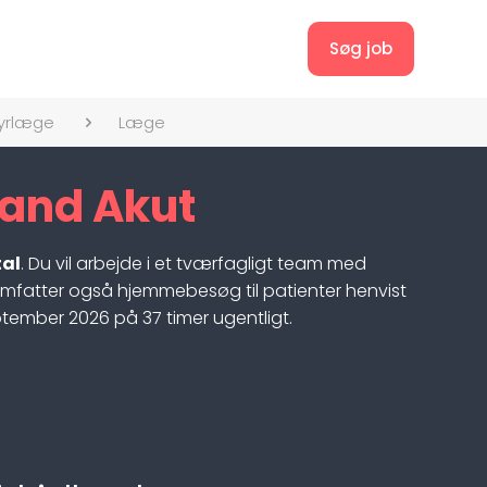
Søg job
yrlæge
Læge
land Akut
tal
. Du vil arbejde i et tværfagligt team med
 omfatter også hjemmebesøg til patienter henvist
tember 2026 på 37 timer ugentligt.