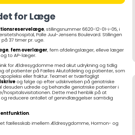
det for Læge
uktionsreservelæge
, stillingsnummer 6620-12-01-i-05, i
ersitetshospital, Palle Juul-Jensens Boulevard. Stillingen
r på 37 timer pr. uge.
æge
,
fem overlæger
, fem afdelingslæger, elleve læger
 og to AP-læger.
 Klinik for Ældresygdomme med akut udrykning og tidlig
ing af patienter på Fælles Akutafdeling og patienter, som
 apopleksi eller fraktur. Teamet er tværfagligt
skrive
og følge op efter udskrivelsen på geriatriske
al desuden udrede og behandle geriatriske patienter i
hospitalsvisitationen. Dette med henblik på at
 og reducere antallet af genindlæggelser samtidig
entfunktion
.
t i et fællesskab imellem Ældresygdomme, Hormon- og