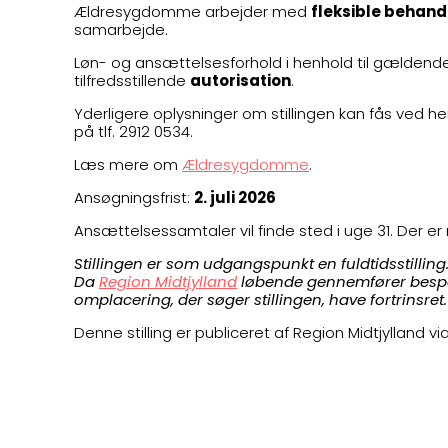
Ældresygdomme arbejder med
fleksible behand
samarbejde.
Løn- og ansættelsesforhold i henhold til gældend
tilfredsstillende
autorisation
.
Yderligere oplysninger om stillingen kan fås ved 
på tlf. 2912 0534.
Læs mere om
Ældresygdomme
.
Ansøgningsfrist:
2. juli 2026
Ansættelsessamtaler vil finde sted i uge 31. Der er
Stillingen er som udgangspunkt en fuldtidsstilling
Da
Region Midtjylland
løbende gennemfører bespar
omplacering, der søger stillingen, have fortrinsret.
Denne stilling er publiceret af Region Midtjylland vi