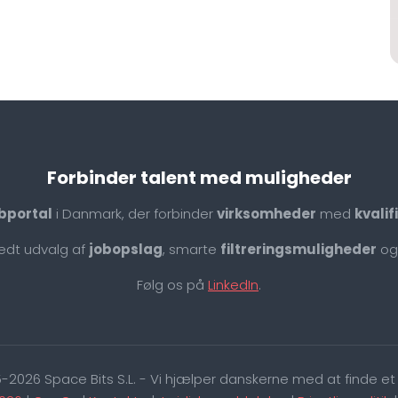
Forbinder talent med muligheder
bportal
i Danmark, der forbinder
virksomheder
med
kvali
redt udvalg af
jobopslag
, smarte
filtreringsmuligheder
og
Følg os på
LinkedIn
.
-2026 Space Bits S.L. - Vi hjælper danskerne med at finde et 