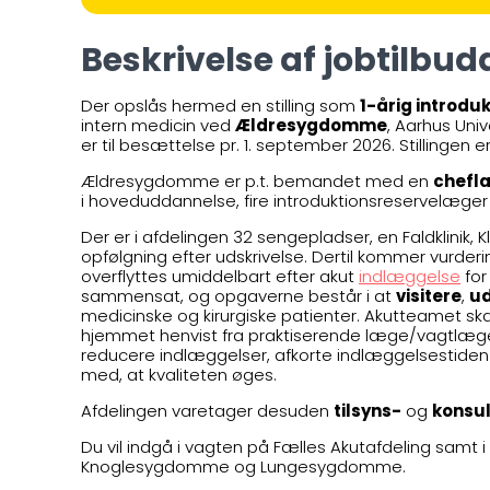
Beskrivelse af jobtilbud
Der opslås hermed en stilling som
1-årig introd
intern medicin ved
Ældresygdomme
, Aarhus Univ
er til besættelse pr. 1. september 2026. Stillingen e
Ældresygdomme er p.t. bemandet med en
chefl
i hoveduddannelse, fire introduktionsreservelæger
Der er i afdelingen 32 sengepladser, en Faldklinik,
opfølgning efter udskrivelse. Dertil kommer vurder
overflyttes umiddelbart efter akut
indlæggelse
for
sammensat, og opgaverne består i at
visitere
,
ud
medicinske og kirurgiske patienter. Akutteamet sk
hjemmet henvist fra praktiserende læge/vagtlæge/
reducere indlæggelser, afkorte indlæggelsestiden
med, at kvaliteten øges.
Afdelingen varetager desuden
tilsyns-
og
konsul
Du vil indgå i vagten på Fælles Akutafdeling sam
Knoglesygdomme og Lungesygdomme.