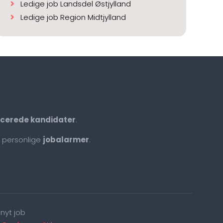
Ledige job Landsdel Østjylland
Ledige job Region Midtjylland
ficerede kandidater
.
 personlige
jobalarmer
.
nyt job