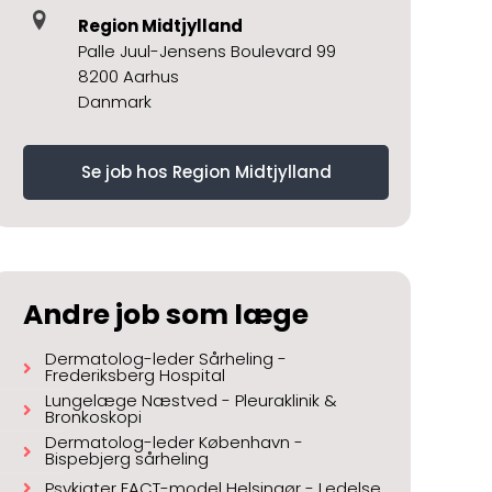
Region Midtjylland
Palle Juul-Jensens Boulevard 99
8200 Aarhus
Danmark
Se job hos Region Midtjylland
Andre job som læge
Dermatolog-leder Sårheling -
Frederiksberg Hospital
Lungelæge Næstved - Pleuraklinik &
Bronkoskopi
Dermatolog-leder København -
Bispebjerg sårheling
Psykiater FACT-model Helsingør - Ledelse