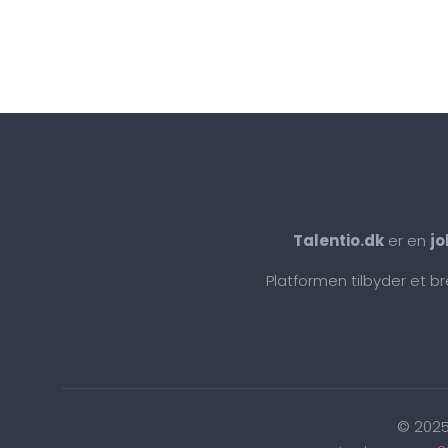
Talentio.dk
er en
jo
Platformen tilbyder et b
© 2025