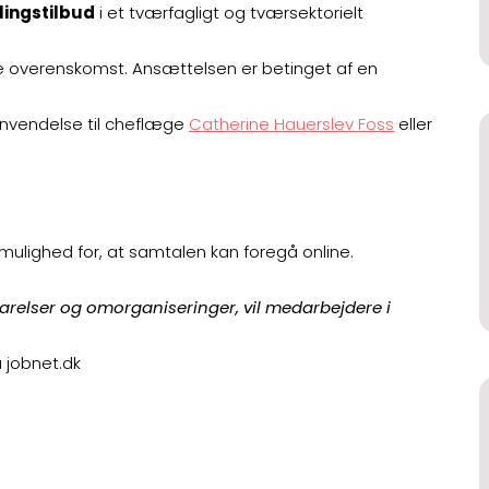
lingstilbud
i et tværfagligt og tværsektorielt
e overenskomst. Ansættelsen er betinget af en
henvendelse til cheflæge
Catherine Hauerslev Foss
eller
 mulighed for, at samtalen kan foregå online.
.
elser og omorganiseringer, vil medarbejdere i
a jobnet.dk