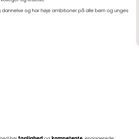
g dannelse og har høje ambitioner på alle børn og unges
med høj
faglighed
og
kompetente
, engagerede