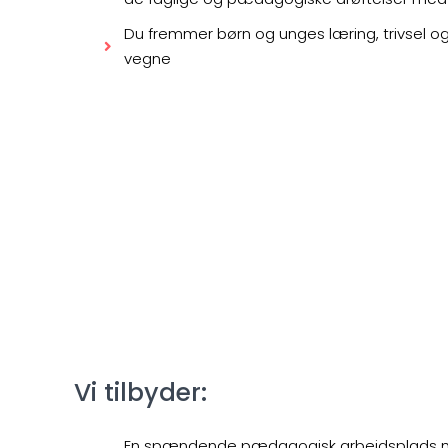
Du fremmer børn og unges læring, trivsel o
vegne
Vi tilbyder:
En spændende pædagogisk arbejdsplads 