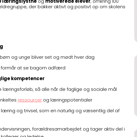
0 læringslystne
og
motiverede elever
, omkring 100
regruppe, der bakker aktivt og positivt op om skolens
ng
e børn og unge bliver set og mødt hver dag
og formår at se bagom adfærd
glige kompetencer
æringsforløb, så alle når de faglige og sociale mål
nkeltes
ressourcer
og læringspotentialer
ring og trivsel, som en naturlig og væsentlig del af
ndervisningen, forældresamarbejdet og tager aktiv del i
kolleger og ledelse