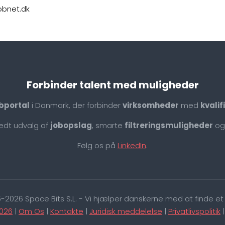
jobnet.dk
Forbinder talent med muligheder
bportal
i Danmark, der forbinder
virksomheder
med
kvali
redt udvalg af
jobopslag
, smarte
filtreringsmuligheder
og
Følg os på
LinkedIn
.
-2026 Space Bits S.L. - Vi hjælper danskerne med at finde et 
026
|
Om Os
|
Kontakte
|
Juridisk meddelelse
|
Privatlivspolitik