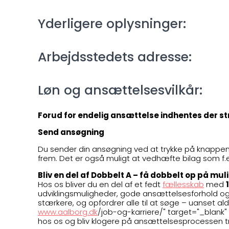
Yderligere oplysninger:
Arbejdsstedets adresse:
Løn og ansættelsesvilkår:
Forud for endelig ansættelse indhentes der st
Send ansøgning
Du sender din ansøgning ved at trykke på knappe
frem. Det er også muligt at vedhæfte bilag som f
Bliv en del af Dobbelt A – få dobbelt op på mu
Hos os bliver du en del af et fedt
fællesskab
med
udviklingsmuligheder, gode ansættelsesforhold og fo
stærkere, og opfordrer alle til at søge – uanset ald
www.aalborg.dk
/job-og-karriere/" target="_blank" 
hos os og bliv klogere på ansættelsesprocessen tri