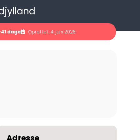
djylland
-41 dage
Oprettet: 4. juni 2026
Adresse