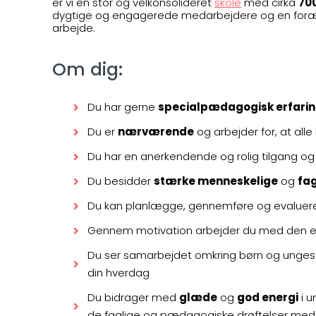
er vi en stor og velkonsolideret
skole
med cirka
70
dygtige og engagerede medarbejdere og en foræld
arbejde.
Om dig:
Du har gerne
specialpædagogisk erfari
Du er
nærværende
og arbejder for, at all
Du har en anerkendende og rolig tilgang 
Du besidder
stærke menneskelige
og
fa
Du kan planlægge, gennemføre og evaluere l
Gennem motivation arbejder du med den e
Du ser samarbejdet omkring børn og unges læ
din hverdag
Du bidrager med
glæde
og
god energi
i u
de faglige og pædagogiske drøftelser med 