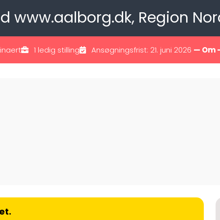
ved www.aalborg.dk, Region Nor
inaert
1 ledig stilling
Ansøgningsfrist: 21. juni 2026
— Om 
et.