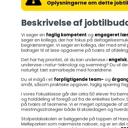
Oplysningerne om dette jobti
Beskrivelse af jobtilbud
Vi søger en
faglig kompetent
og
engageret læ
søger en kollega, der har fokus på deltagelsesmuli
begrænsninger. Vi søger en kollega, der med smil
bidrager til at løse opgaverne på tværs af afdelin
Det har høj prioritet, at du kan undervise i
engelsk
undervise i natur-teknologi og svømning? Du vil de
naturligt tæt samarbejde med forældrene.
Du vil indgå i et
forpligtigende team-
og
årgan
småt, såsom praktiske opgaver, faglig sparring fa
I vores Fokusklasse går der cirka 50 elever fra børne
og holddeling vil foregå ud fra de enkeltes behov
på tværs af teamene. Vi er meget optagede af at e
mestringsstrategier både til skoledagen og hverd
Stolpedalsskolen er beliggende på toppen af Hass
Mølleparken som nærmeste naboer, og er en del 