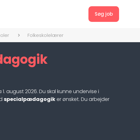
Søg job
oler
Folkeskolelærer
dagogik
a 1. august 2026. Du skal kunne undervise i
ed
specialpædagogik
er ønsket. Du arbejder