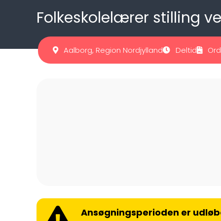
Folkeskolelærer stilling 
Aalborg, Region Nordjylland
Deltid
Ord
Ansøgningsperioden er udløb