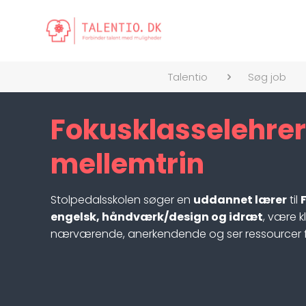
Talentio
Søg job
Fokusklasselehre
mellemtrin
Stolpedalsskolen søger en
uddannet lærer
til
engelsk, håndværk/design og idræt
, være 
nærværende, anerkendende og ser ressourcer fre