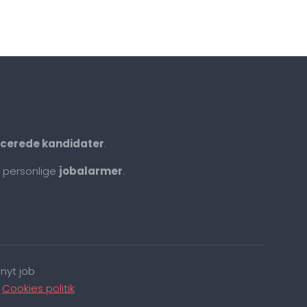
ficerede kandidater
.
 personlige
jobalarmer
.
nyt job
|
Cookies politik