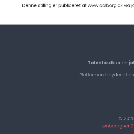
Denne stilling er publiceret af www.aalborg.dk via 
Talentio.dk
er en
jo
Platformen tilbyder et b
© 2025
Lønberegner 2