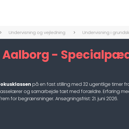
Undervisning og vejledning
Undervisning i grundsk
r Aalborg - Specialpæ
Fokusklassen
på en fast stilling med 32 ugentlige timer fr
klasselærer og samarbejde tæt med forældre. Erfaring m
m for begrænsninger. Ansøgningsfrist: 21. juni 2026.