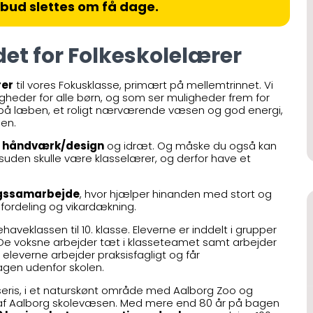
lbud slettes om få dage.
det for Folkeskolelærer
rer
til vores Fokusklasse, primært på mellemtrinnet. Vi
gheder for alle børn, og som ser muligheder frem for
 på læben, et roligt nærværende væsen og god energi,
gen.
,
håndværk/design
og idræt. Og måske du også kan
suden skulle være klasselærer, og derfor have et
gssamarbejde
, hvor hjælper hinanden med stort og
gfordeling og vikardækning.
haveklassen til 10. klasse. Eleverne er inddelt i grupper
. De voksne arbejder tæt i klasseteamet samt arbejder
leverne arbejder praksisfagligt og får
agen udenfor skolen.
eris, i et naturskønt område med Aalborg Zoo og
af Aalborg skolevæsen. Med mere end 80 år på bagen