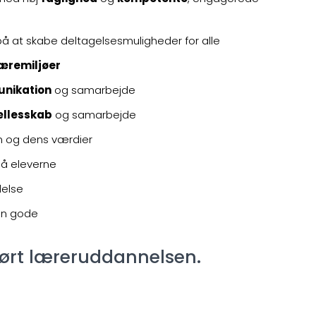
 på at skabe deltagelsesmuligheder for alle
æremiljøer
unikation
og samarbejde
ællesskab
og samarbejde
n og dens værdier
å eleverne
delse
den gode
ørt læreruddannelsen.