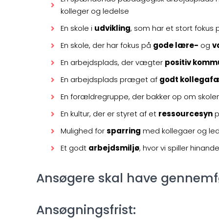
kolleger og ledelse
En skole i
udvikling
, som har et stort fokus
En skole, der har fokus på
gode lære-
og
v
En arbejdsplads, der vægter
positiv komm
En arbejdsplads præget af
godt kollegaf
En forældregruppe, der bakker op om skole
En kultur, der er styret af et
ressourcesyn
p
Mulighed for
sparring
med kollegaer og le
Et godt
arbejdsmiljø
, hvor vi spiller hinan
Ansøgere skal have gennemf
Ansøgningsfrist: