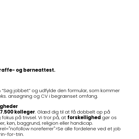
raffe- og børneattest.
n “Søg jobbet” og udfylde den formular, som kommer
.eks. ansøgning og CV i begrænset omfang.
ligheder
17.500 kolleger
. Glæd dig til at få dobbelt op på
kus på trivsel. Vi tror på, at
forskellighed
gør os
er, køn, baggrund, religion eller handicap.
rel="nofollow noreferrer">Se alle fordelene ved et job
n-for-trin.