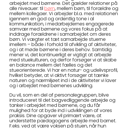
arbejdet med børnene. Det gælder relationer på
alle niveauer: til
børn
, mellem børn, til forældre og
mellem kollegaer. Vi arbejder bl.a. med relationen
igennem en god og ordentlig tone i al
kommunikation, i medarbejdernes engagerede
samvær med børnene og vores fokus på at
inddrage forældrene i samarbejdet om deres
børn. Vi vægter et tæt samarbejde stuerne
imellem – både i forhold til afvikling af aktiviteter,
og i at møde børnene i deres behov. Samtidig
mener vi, det kontinuerligt er vigtigt at arbejde
med stuekulturen, og derfor forsøger vi at skabe
en balance mellem det fælles og det
stueorienterede. Vi har en natur- og udelivsprofil,
hvilket betyder, at vi aktivt forsøger at tænke
naturen og nærmiljøet ind i de aktiviteter vi laver
og i arbejdet med børnenes udvikling.
Du vil, som en del af personalegruppen, blive
introduceret til det bagvedliggende arbejde og
tanker i arbejdet med børnene, og du får
mulighed for at byde ind i udviklingen af vores
praksis. Dine opgaver vil primært være, at
understøtte pædagogens arbejde med barnet.
F.eks. ved at være voksen på stuen, når hun