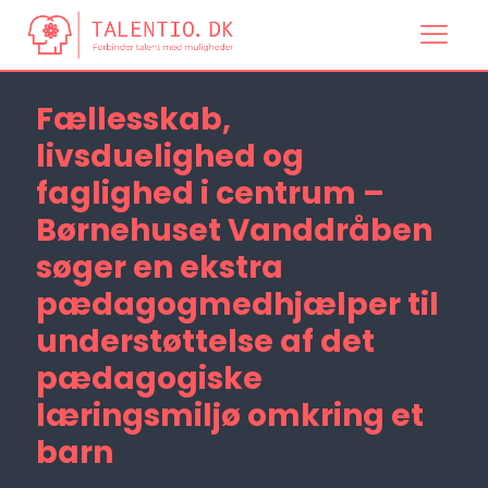
Fællesskab,
livsduelighed og
faglighed i centrum –
Børnehuset Vanddråben
søger en ekstra
pædagogmedhjælper til
understøttelse af det
pædagogiske
læringsmiljø omkring et
barn