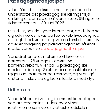
Pædagogmedhjælper
Vi har fået tildelt ekstra timer i en periode til at
understøtte det pædagogiske læringsmiljø
omkring et barn på en af vores stuer. Stillingen er
tidsbegrænset til 30. juni 2026
Hvis du synes det lyder interessant, og du kan se
dig selv i vores fokus på fælleskab, livsduelighed
og faglighed, ønsker at gøre en forskel i børns liv
og er er nysgerrig på pædagogfaget, så er du
måske vores nye
pædagogmedhjælper
.
Vanddråben er et mellemstort børnehus
normeret til 26 vuggestuebørn, 55
børnehavebørn. Vi er ca. 15 pædagogiske
medarbejdere og 2 køkkendamer. Institutionen
ligger i det naturskønne Trekroner, og vi er i gå
afstand til skov, sø og bofællesskab med dyr.
Lidt om os
Vanddråben er først og fremmest kendetegnet
ved at være en institution, hvor vi ser
relationerne som vores vigtigste redskab i