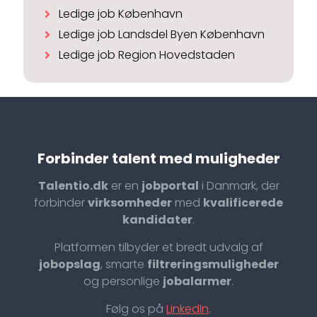
Ledige job København
Ledige job Landsdel Byen København
Ledige job Region Hovedstaden
Forbinder talent med muligheder
Talentio.dk
er en
jobportal
i Danmark, der
forbinder
virksomheder
med
kvalificerede
kandidater
.
Platformen tilbyder et bredt udvalg af
jobopslag
, smarte
filtreringsmuligheder
og personlige
jobalarmer
.
Følg os på
LinkedIn
.