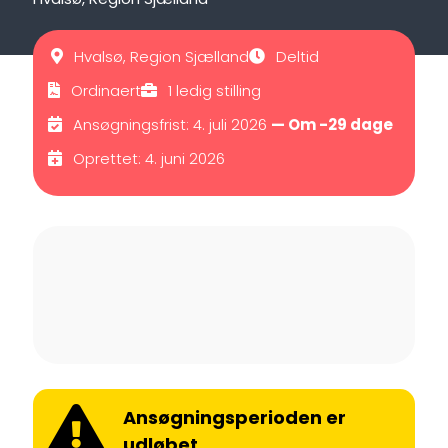
Hvalsø, Region Sjælland
Deltid
Ordinaert
1 ledig stilling
Ansøgningsfrist: 4. juli 2026
— Om -29 dage
Oprettet: 4. juni 2026
Ansøgningsperioden er
udløbet.