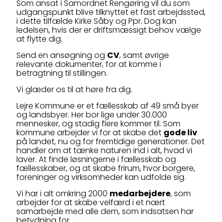
Som ansat i Samordnet Rengøring vil du som
udgangspunkt blive tilknyttet et fast arbejdssted,
i dette tilfælde Kirke Såby og Ppr. Dog kan
ledelsen, hvis der er driftsmæssigt behov vælge
at flytte dig.
Send en ansøgning og
CV
, samt øvrige
relevante dokumenter, for at komme i
betragtning til stillingen.
Vi glæder os til at høre fra dig.
Lejre Kommune er et fællesskab af 49 små byer
og landsbyer. Her bor lige under 30.000
mennesker, og stadig flere kommer til. Som
kommune arbejder vi for at skabe det
gode liv
på landet, nu og for fremtidige generationer. Det
handler om at tænke naturen ind i alt, hvad vi
laver. At finde løsningerne i fællesskab og
fællesskaber, og at skabe frirum, hvor borgere,
foreninger og virksomheder kan udfolde sig.
Vi har i alt omkring 2000
medarbejdere
, som
arbejder for at skabe velfærd i et nært
samarbejde med alle dem, som indsatsen har
betydning for.