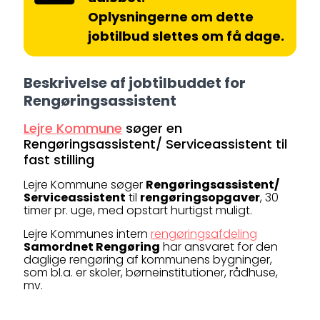
Oplysningerne om dette
jobtilbud slettes om få dage.
Beskrivelse af jobtilbuddet for
Rengøringsassistent
Lejre Kommune
søger en
Rengøringsassistent/ Serviceassistent til
fast stilling
Lejre Kommune søger
Rengøringsassistent/
Serviceassistent
til
rengøringsopgaver
, 30
timer pr. uge, med opstart hurtigst muligt.
Lejre Kommunes intern
rengøringsafdeling
Samordnet Rengøring
har ansvaret for den
daglige rengøring af kommunens bygninger,
som bl.a. er skoler, børneinstitutioner, rådhuse,
mv.