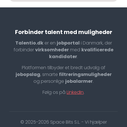
Forbinder talent med muligheder
Talentio.dk
er en
jobportal
i Danmark, der
forbinder
virksomheder
med
kvalificerede
kandidater
.
Platformen tilbyder et bredt udvalg af
jobopslag
, smarte
filtreringsmuligheder
og personlige
jobalarmer
.
Følg os på
LinkedIn
.
© 2025-2026 Space Bits S.L. - Vi hjælper