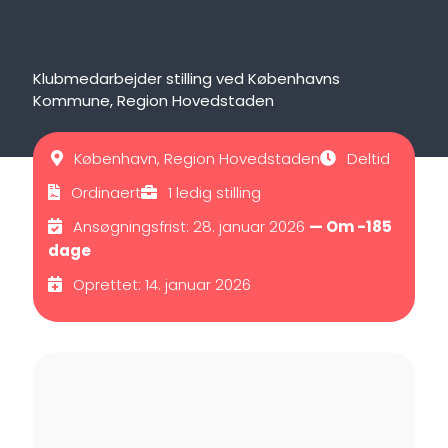
Klubmedarbejder stilling ved Københavns
Kommune, Region Hovedstaden
København, Region Hovedstaden
Deltid
Ordinaert
1 ledig stilling
Ansøgningsfrist: 28. januar 2026
— Om -185
dage
Oprettet: 14. januar 2026