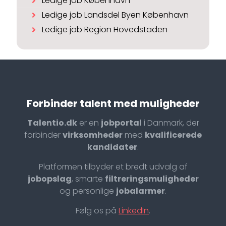
Ledige job København
Ledige job Landsdel Byen København
Ledige job Region Hovedstaden
Forbinder talent med muligheder
Talentio.dk
er en
jobportal
i Danmark, der
forbinder
virksomheder
med
kvalificerede
kandidater
.
Platformen tilbyder et bredt udvalg af
jobopslag
, smarte
filtreringsmuligheder
og personlige
jobalarmer
.
Følg os på
LinkedIn
.