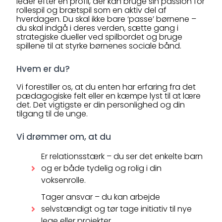
leder efter en profil, der kan bruge sin passion for
rollespil og brætspil som en aktiv del af
hverdagen. Du skal ikke bare ‘passe’ børnene –
du skal indgå i deres verden, sætte gang i
strategiske dueller ved spilbordet og bruge
spillene til at styrke børnenes sociale bånd.
Hvem er du?
Vi forestiller os, at du enten har erfaring fra det
pædagogiske felt eller en kæmpe lyst til at lære
det. Det vigtigste er din personlighed og din
tilgang til de unge.
Vi drømmer om, at du
Er relationsstærk – du ser det enkelte barn
og er både tydelig og rolig i din
voksenrolle.
Tager ansvar – du kan arbejde
selvstændigt og tør tage initiativ til nye
lege eller projekter.