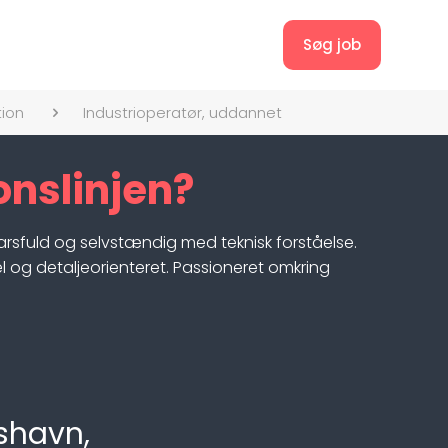
Søg job
tion
Industrioperatør, uddannet
onslinjen?
sfuld og selvstændig med teknisk forståelse.
el og detaljeorienteret. Passioneret omkring
kshavn,