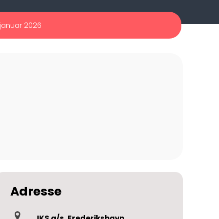
 januar 2026
Adresse
JKS a/s, Frederikshavn