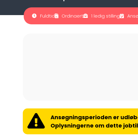
Fuldtid
Ordinaert
1 ledig stilling
Ansø
Ansøgningsperioden er udløb
Oplysningerne om dette jobti