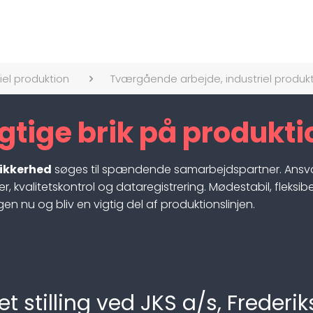
iel produktion
Tværgående arbejde, industriel produk
gtige brik på produkti
sikkerhed
søges til spændende samarbejdspartner. Ansvar
 kvalitetskontrol og dataregistrering. Mødestabil, fleksib
n nu og bliv en vigtig del af produktionslinjen.
t stilling ved JKS a/s, Frederi