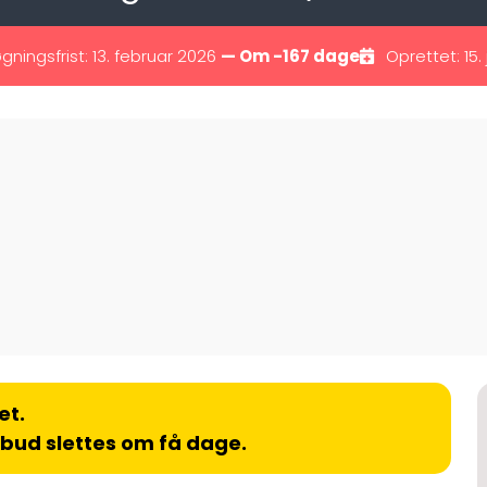
gningsfrist: 13. februar 2026
— Om -167 dage
Oprettet: 15.
et.
lbud slettes om få dage.