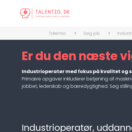
Talentio
Søg job
Industr
Er du den næste vi
Industrioperatør med fokus på kvalitet og 
Primære opgaver inkluderer betjening af maskiner,
jobbet, lederskab og bæredygtighed. Søg stillinge
Industrioperatør, uddanne