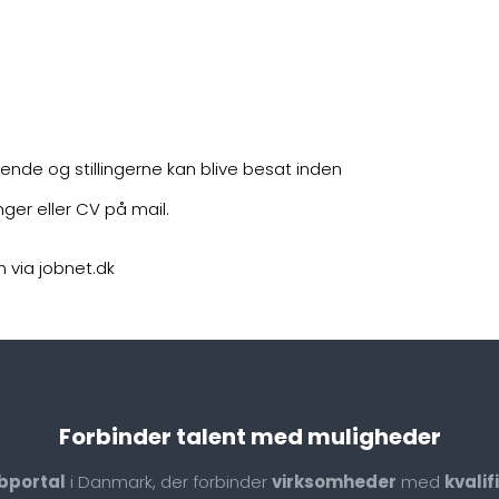
bende og stillingerne kan blive besat inden
ger eller CV på mail.
n via jobnet.dk
Forbinder talent med muligheder
bportal
i Danmark, der forbinder
virksomheder
med
kvali