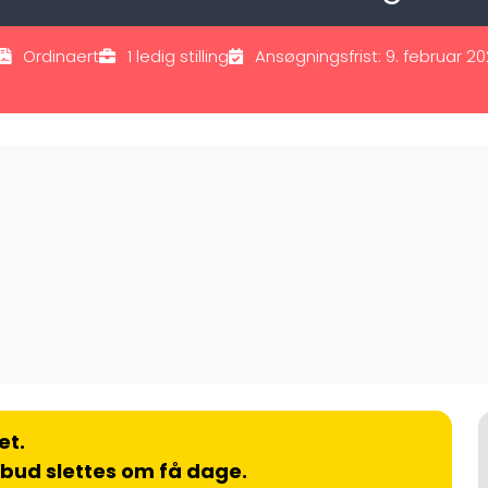
Ordinaert
1 ledig stilling
Ansøgningsfrist: 9. februar 2
et.
lbud slettes om få dage.