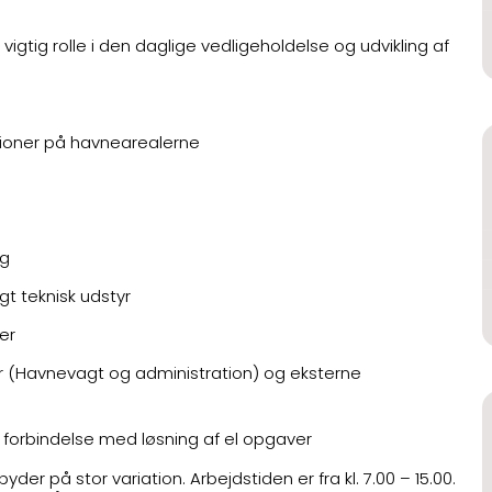
igtig rolle i den daglige vedligeholdelse og udvikling af
lationer på havnearealerne
æg
t teknisk udstyr
er
 (Havnevagt og administration) og eksterne
 i forbindelse med løsning af el opgaver
r på stor variation. Arbejdstiden er fra kl. 7.00 – 15.00.