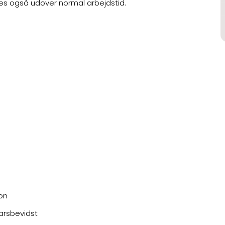
ses også udover normal arbejdstid.
on
arsbevidst