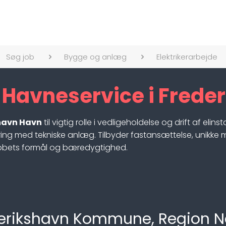
Søg job
Bygge og anlæg
Elektrikerarbejde
il Havneservice i Fred
shavn Havn
til vigtig rolle i vedligeholdelse og drift af el
aring med tekniske anlæg. Tilbyder fastansættelse, unikke
jobbets formål og bæredygtighed.
rederikshavn Kommune, Region N