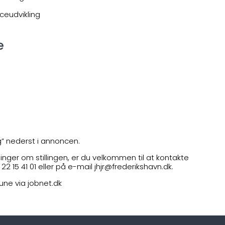
ceudvikling
e
g” nederst i annoncen.
inger om stillingen, er du velkommen til at kontakte
 15 41 01 eller på e-mail jhjr@frederikshavn.dk.
une via jobnet.dk