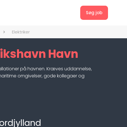
Søg job
Elektriker
erikshavn Havn
installationer på havnen. Kræves uddannelse,
 maritime omgivelser, gode kollegaer og
ordjylland