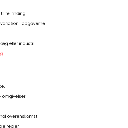
il fejlfinding
variation i opgaverne
æg eller industri
æg
ce.
e omgivelser
nal overenskomst
ale regler