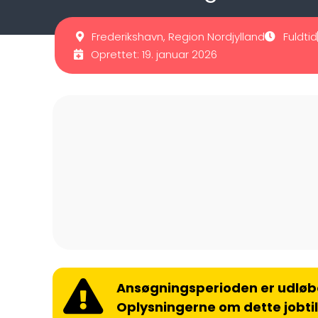
Frederikshavn, Region Nordjylland
Fuldtid
Oprettet: 19. januar 2026
Ansøgningsperioden er udløb
Oplysningerne om dette jobti