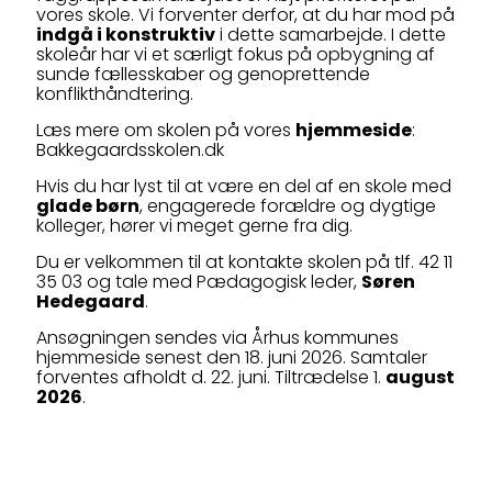
vores skole. Vi forventer derfor, at du har mod på
indgå i konstruktiv
i dette samarbejde. I dette
skoleår har vi et særligt fokus på opbygning af
sunde fællesskaber og genoprettende
konflikthåndtering.
Læs mere om skolen på vores
hjemmeside
:
Bakkegaardsskolen.dk
Hvis du har lyst til at være en del af en skole med
glade børn
, engagerede forældre og dygtige
kolleger, hører vi meget gerne fra dig.
Du er velkommen til at kontakte skolen på tlf. 42 11
35 03 og tale med Pædagogisk leder,
Søren
Hedegaard
.
Ansøgningen sendes via Århus kommunes
hjemmeside senest den 18. juni 2026. Samtaler
forventes afholdt d. 22. juni. Tiltrædelse 1.
august
2026
.