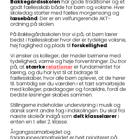
Bakkegårdsskolen
har gode traditioner og et
godt fællesskab både for børn og voksne. Hver
skoledag starter med fælles morgensang og
læsebånd
. Der er en velfungerende AKT-
ordning på skolen.
På Bakkegårdsskolen tror vi på, at børn lærer
bedst i fællesskaber hvor der er tydelige voksne,
høj faglighed og plads til
forskellighed
.
Vi ønsker os kolleger, der møder børnene med
tydelighed, varme og høje forventninger. Du tror
på, at
stærke
relationer
er fundamentet for
læring, og du har lyst til at bidrage til
fællesskaber, hvor alle børn oplever, at de hører
til. Samtidig ser du værdien i et tæt samarbejde
med kolleger, pædagoger og forældre, fordi de
bedste løsninger skabes sammen.
Stillingerne indeholder undervisning i musik og
dansk samt andre fag i indskolingen. Du skal fra
næste skoleår indgå som
delt klasselærer
i
enten en 1. eller 2. klasse.
Årgangssamarbejdet og
faggruppesamarbejdet er højt prioriteret på