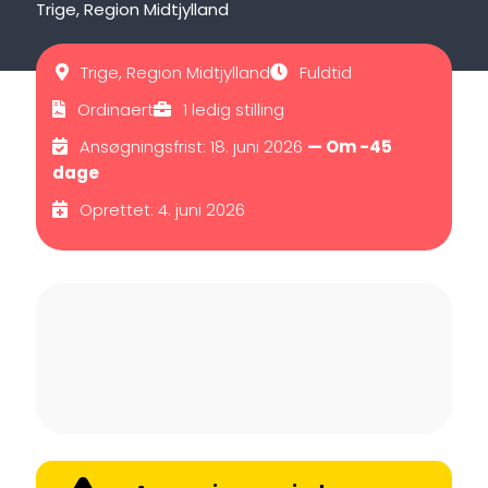
Trige, Region Midtjylland
Trige, Region Midtjylland
Fuldtid
Ordinaert
1 ledig stilling
Ansøgningsfrist: 18. juni 2026
— Om -45
dage
Oprettet: 4. juni 2026