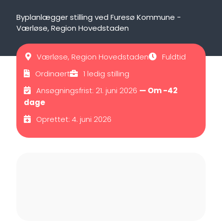
Byplanlægger stilling ved Furesø Kommune -
Værløse, Region Hovedstaden
Værløse, Region Hovedstaden
Fuldtid
Ordinaert
1 ledig stilling
Ansøgningsfrist: 21. juni 2026
— Om -42
dage
Oprettet: 4. juni 2026