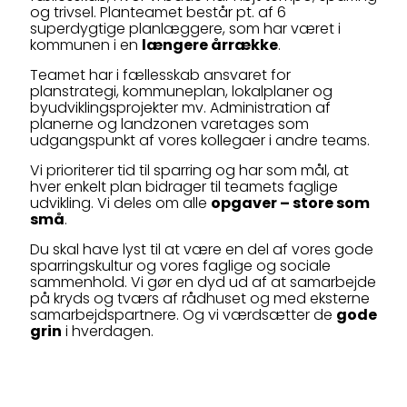
og trivsel. Planteamet består pt. af 6
superdygtige planlæggere, som har været i
kommunen i en
længere årrække
.
Teamet har i fællesskab ansvaret for
planstrategi, kommuneplan, lokalplaner og
byudviklingsprojekter mv. Administration af
planerne og landzonen varetages som
udgangspunkt af vores kollegaer i andre teams.
Vi prioriterer tid til sparring og har som mål, at
hver enkelt plan bidrager til teamets faglige
udvikling. Vi deles om alle
opgaver – store som
små
.
Du skal have lyst til at være en del af vores gode
sparringskultur og vores faglige og sociale
sammenhold. Vi gør en dyd ud af at samarbejde
på kryds og tværs af rådhuset og med eksterne
samarbejdspartnere. Og vi værdsætter de
gode
grin
i hverdagen.