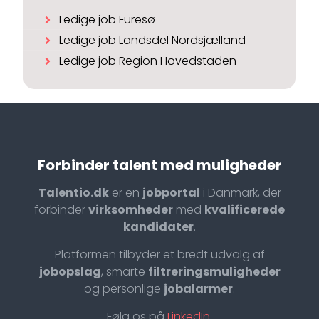
Ledige job Furesø
Ledige job Landsdel Nordsjælland
Ledige job Region Hovedstaden
Forbinder talent med muligheder
Talentio.dk
er en
jobportal
i Danmark, der
forbinder
virksomheder
med
kvalificerede
kandidater
.
Platformen tilbyder et bredt udvalg af
jobopslag
, smarte
filtreringsmuligheder
og personlige
jobalarmer
.
Følg os på
LinkedIn
.