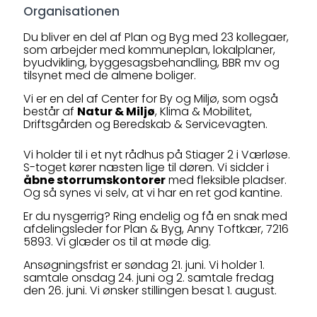
Organisationen
Du bliver en del af Plan og Byg med 23 kollegaer,
som arbejder med kommuneplan, lokalplaner,
byudvikling, byggesagsbehandling, BBR mv og
tilsynet med de almene boliger.
Vi er en del af Center for By og Miljø, som også
består af
Natur & Miljø
, Klima & Mobilitet,
Driftsgården og Beredskab & Servicevagten.
Vi holder til i et nyt rådhus på Stiager 2 i Værløse.
S-toget kører næsten lige til døren. Vi sidder i
åbne storrumskontorer
med fleksible pladser.
Og så synes vi selv, at vi har en ret god kantine.
Er du nysgerrig? Ring endelig og få en snak med
afdelingsleder for Plan & Byg, Anny Toftkær, 7216
5893. Vi glæder os til at møde dig.
Ansøgningsfrist er søndag 21. juni. Vi holder 1.
samtale onsdag 24. juni og 2. samtale fredag
den 26. juni. Vi ønsker stillingen besat 1. august.