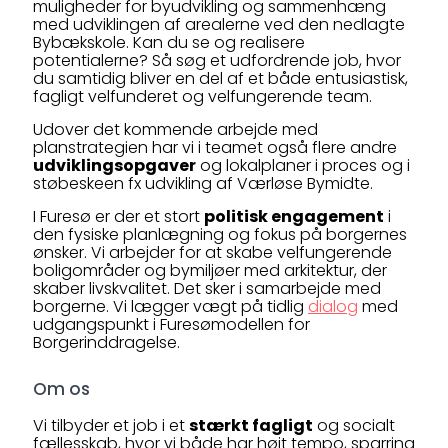
muligheder for byudvikling og sammenhæng
med udviklingen af arealerne ved den nedlagte
Bybækskole. Kan du se og realisere
potentialerne? Så søg et udfordrende job, hvor
du samtidig bliver en del af et både entusiastisk,
fagligt velfunderet og velfungerende team.
Udover det kommende arbejde med
planstrategien har vi i teamet også flere andre
udviklingsopgaver
og lokalplaner i proces og i
støbeskeen fx udvikling af Værløse Bymidte.
I Furesø er der et stort
politisk engagement
i
den fysiske planlægning og fokus på borgernes
ønsker. Vi arbejder for at skabe velfungerende
boligområder og bymiljøer med arkitektur, der
skaber livskvalitet. Det sker i samarbejde med
borgerne. Vi lægger vægt på tidlig
dialog
med
udgangspunkt i Furesømodellen for
Borgerinddragelse.
Om os
Vi tilbyder et job i et
stærkt fagligt
og socialt
fællesskab, hvor vi både har højt tempo, sparring