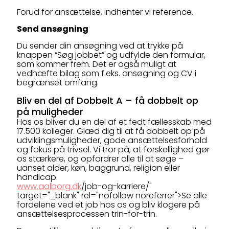
Forud for ansættelse, indhenter vi reference.
Send ansøgning
Du sender din ansøgning ved at trykke på
knappen “Søg jobbet” og udfylde den formular,
som kommer frem. Det er også muligt at
vedhæfte bilag som f.eks. ansøgning og CV i
begrænset omfang.
Bliv en del af Dobbelt A – få dobbelt op
på muligheder
Hos os bliver du en del af et fedt fællesskab med
17.500 kolleger. Glæd dig til at få dobbelt op på
udviklingsmuligheder, gode ansættelsesforhold
og fokus på trivsel. Vi tror på, at forskellighed gør
os stærkere, og opfordrer alle til at søge –
uanset alder, køn, baggrund, religion eller
handicap.
www.aalborg.dk
/job-og-karriere/"
target="_blank" rel="nofollow noreferrer">Se alle
fordelene ved et job hos os og bliv klogere på
ansættelsesprocessen trin-for-trin.