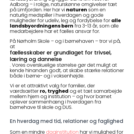
Aalborg – i rolige, naturskønne omgivelser tæt
på Limfjorden. Her har vi
naturen
som en
naturlig medspiller i hverdagen og gode
muligheder for udeliv, leg og fordybelse for
alle
landsbyordningens børn
fra 3-13 år, som alle
medarbejdere har et fælles ansvar for.
På Nørholm Skole – og i børnehaven – tror vi på,
at
fællesskaber er grundlaget for trivsel,
læring og dannelse
. Vores overskuelige størrelse gør det muligt at
kende hinanden godt, at skabe stærke relationer
både i børne- og i voksenhøjde.
Vi er et attraktivt valg for familier, der
værdsætter
ro, tryghed
og et tæt samarbejde
mellem hjem og institution – og hvor barnet
oplever sammenhæng i hverdagen fra
børnehave til skole og DUS.
En hverdag med tid, relationer og faglighed
Som en mindre
daginstitution
har vi mulighed for