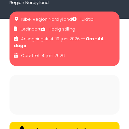
Region Nordjylland
Nibe, Region Nordjylland
Fuldtid
Ordinaert
1 ledig stilling
Ansøgningsfrist: 19. juni 2026
— Om -44
dage
Oprettet: 4. juni 2026