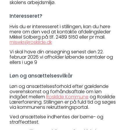
skolens arbejdsmiljø.
Interesseret?
Hvis du er interesseret i stillingen, kan du høre
mere om den ved at kontakte afdelingsleder
Mikkel Solberg på tlf. 2489 5150 eller pr mail.
miswkr@roskilde.dk
Vi skal have din ansøgning senest den 22.
februar 2026 vi afholder løbende samtaler og
ellers i uge 9
Løn og ansættelsesvilkår
Løn og ansættelsesforhold efter gældende
overenskomst og forhåndsaftale om løn
indgået mellem
Roskilde Kommune
og Roskilde
Lærerforening. Stillingen er på fuld tid og søges
via kommunens rekrutteringsportal.
Ved ansættelse indhentes der børne- og
straffeattest.