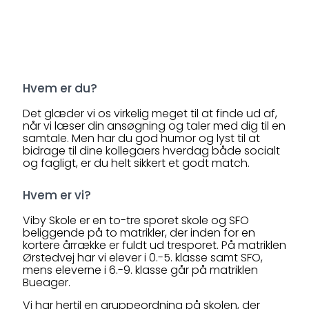
Hvem er du?
Det glæder vi os virkelig meget til at finde ud af,
når vi læser din ansøgning og taler med dig til en
samtale. Men har du god humor og lyst til at
bidrage til dine kollegaers hverdag både socialt
og fagligt, er du helt sikkert et godt match.
Hvem er vi?
Viby Skole er en to-tre sporet skole og SFO
beliggende på to matrikler, der inden for en
kortere årrække er fuldt ud tresporet. På matriklen
Ørstedvej har vi elever i 0.-5. klasse samt SFO,
mens eleverne i 6.-9. klasse går på matriklen
Bueager.
Vi har hertil en gruppeordning på skolen, der