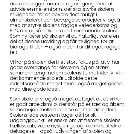
dækker begge matrikler og er i gang med at
udvikle en mellemform, der skal styrke skolens
muligheder for at bevare flest muligt i
almenskolen. I den bevægelse arbejder vi også
med at styrke skolens faglige vejlederkorps og
PLC, der også udvides i det kommende skoleår.
Som ny lærer på skolen vil du naturligt være en
del af denne udvikling og får mulighed for at
bidrage til den – også inden for dit eget faglige
felt.
Vi har på skolen dertil et stort fokus på, at vi har
gode overgange for eleverne og en stærk
sammenhæng mellem skolens to matrikler. Vi vil i
det kommende skoleår udfolde dette
indsatsområde meget mere, også meget gerne
med dine gode ideer.
Som skole er vi også meget optaget af, at vi har
et godt arbejdsmiljø, der står på et tæt og åbent
samarbejde mellem ledelse og medarbejdere.
Skolens ledelsesteam tager derfor sit
udgangspunkt i et ønske om at fremme skolens
fællesskab, være nysgerrige og ikke mindst sikre
deltagelse – også i udviklingen af skolen og