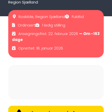
Region Sjælland
Roskilde, Region Sjælland
Fuldtid
Ordinaert
1 ledig stilling
Ansøgningsfrist: 22. februar 2026
— Om -163
dage
Oprettet: 18. januar 2026