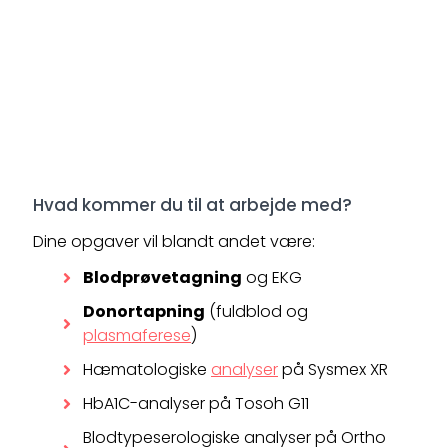
Hvad kommer du til at arbejde med?
Dine opgaver vil blandt andet være:
Blodprøvetagning
og EKG
Donortapning
(fuldblod og
plasmaferese
)
Hæmatologiske
analyser
på Sysmex XR
HbA1C-analyser på Tosoh G11
Blodtypeserologiske analyser på Ortho