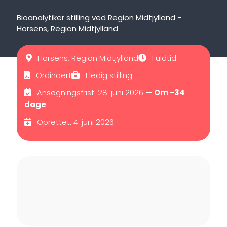
Bioanalytiker stilling ved Region Midtjylland -
Horsens, Region Midtjylland
Horsens, Region Midtjylland
Fuldtid
Ordinaert
1 ledig stilling
Ansøgningsfrist: 28. juni 2026
— Om -34
dage
Oprettet: 4. juni 2026