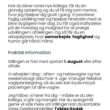
Hvis du bliver vores nye kollega, får du en
grundig oplæring og du vil få mig som mentor,
hvor jeg hjælper dig godt i gang. Vi prioriterer
faglig udvikling højt og hjælper hinanden med at
blive dygtigere hver dag. Du får også indflydelse
på din hverdag og mulighed for at præge
udviklingen i afdelingen. Og så får du en
arbejdsplads, hvor
samarbejde
,
faglighed
og
humor går hånd i hånd.
Praktisk information
Stillingen er fast med opstart
1. august
eller efter
aftale.
Vi arbejder i dag-, aften- og nattevagter og har
weekendvagt cirka hver 4. uge. Vi bruger fleksibel
vagtplanlægning, så du selv kan byde ind på
placeringen af dine vagter.
Jeg håber, vi hører fra dig – måske er du den
kollega, vi går og mangler. Har du spørgsmål
gerne vil vide mere om stillingen kan du kontakte
vores Overbioanalytiker
Tobias Godsk