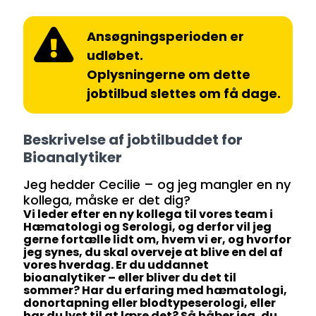
Ansøgningsperioden er
udløbet.
Oplysningerne om dette
jobtilbud slettes om få dage.
Beskrivelse af jobtilbuddet for
Bioanalytiker
Jeg hedder Cecilie – og jeg mangler en ny
kollega, måske er det dig?
Vi leder efter en ny kollega til vores team i
Hæmatologi
og
Serologi
, og derfor vil jeg
gerne fortælle lidt om, hvem vi er, og hvorfor
jeg synes, du skal overveje at blive en del af
vores hverdag. Er du uddannet
bioanalytiker – eller bliver du det til
sommer? Har du erfaring med hæmatologi,
donortapning eller blodtypeserologi, eller
har du lyst til at lære det? Så håber jeg, du