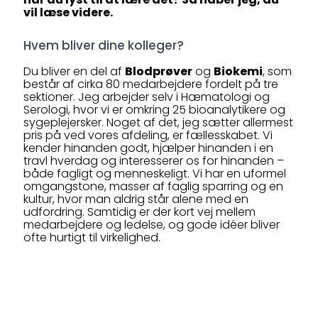
vil læse videre.
Hvem bliver dine kolleger?
Du bliver en del af
Blodprøver
og
Biokemi
, som
består af cirka 80 medarbejdere fordelt på tre
sektioner. Jeg arbejder selv i Hæmatologi og
Serologi, hvor vi er omkring 25 bioanalytikere og
sygeplejersker. Noget af det, jeg sætter allermest
pris på ved vores afdeling, er fællesskabet. Vi
kender hinanden godt, hjælper hinanden i en
travl hverdag og interesserer os for hinanden –
både fagligt og menneskeligt. Vi har en uformel
omgangstone, masser af faglig sparring og en
kultur, hvor man aldrig står alene med en
udfordring. Samtidig er der kort vej mellem
medarbejdere og ledelse, og gode idéer bliver
ofte hurtigt til virkelighed.