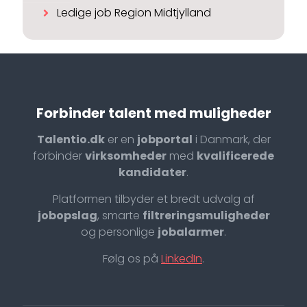
Ledige job Region Midtjylland
Forbinder talent med muligheder
Talentio.dk
er en
jobportal
i Danmark, der
forbinder
virksomheder
med
kvalificerede
kandidater
.
Platformen tilbyder et bredt udvalg af
jobopslag
, smarte
filtreringsmuligheder
og personlige
jobalarmer
.
Følg os på
LinkedIn
.